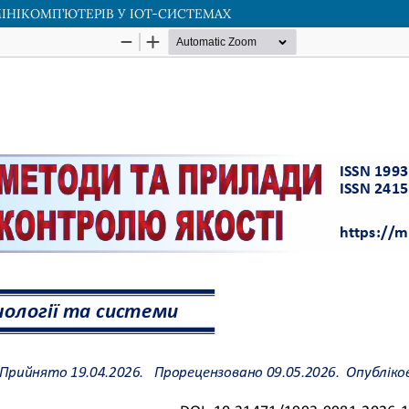
ІНІКОМП’ЮТЕРІВ У IOT-СИСТЕМАХ