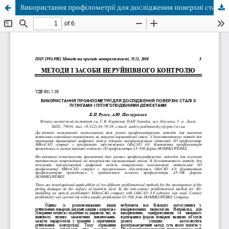
Використання профілометрії для дослідження поверхні сталі з пітінгами і пітінгоподібними дефектами