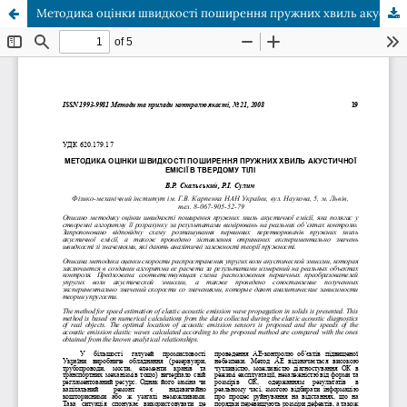
Методика оцінки швидкості поширення пружних хвиль акустичної емісії в твердому тілі