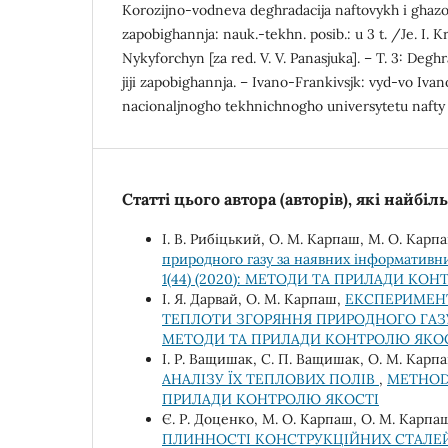
Korozijno-vodneva deghradacija naftovykh i ghazov
zapobighannja: nauk.-tekhn. posib.: u 3 t. /Je. I. K
Nykyforchyn [za red. V. V. Panasjuka]. – T. 3: Degh
jiji zapobighannja. – Ivano-Frankivsjk: vyd-vo Iva
nacionaljnogho tekhnichnogho universytetu nafty i
Статті цього автора (авторів), які найбі
І. В. Рибіцький, О. М. Карпаш, M. O. Карп
природного газу за наявних інформативн
1(44) (2020): МЕТОДИ ТА ПРИЛАДИ КО
І. Я. Дарвай, О. М. Карпаш,
ЕКСПЕРИМЕН
ТЕПЛОТИ ЗГОРЯННЯ ПРИРОДНОГО ГА
МЕТОДИ ТА ПРИЛАДИ КОНТРОЛЮ ЯКО
І. Р. Ващишак, С. П. Ващишак, О. М. Карп
АНАЛІЗУ ЇХ ТЕПЛОВИХ ПОЛІВ
,
METHODS
ПРИЛАДИ КОНТРОЛЮ ЯКОСТІ
Є. Р. Доценко, М. О. Карпаш, О. М. Карпа
ПЛИННОСТІ КОНСТРУКЦІЙНИХ СТАЛЕ