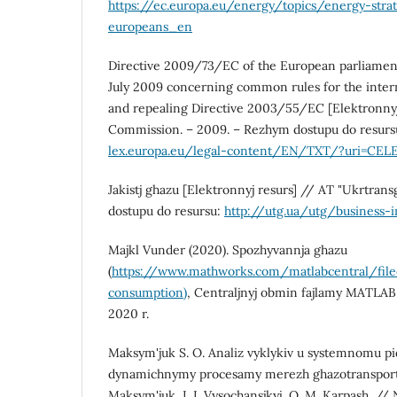
https://ec.europa.eu/energy/topics/energy-stra
europeans_en
Directive 2009/73/EC of the European parliament 
July 2009 concerning common rules for the intern
and repealing Directive 2003/55/EC [Elektronnyj
Commission. – 2009. – Rezhym dostupu do resurs
lex.europa.eu/legal-content/EN/TXT/?uri=CEL
Jakistj ghazu [Elektronnyj resurs] // AT "Ukrtrans
dostupu do resursu:
http://utg.ua/utg/business-i
Majkl Vunder (2020). Spozhyvannja ghazu
(
https://www.mathworks.com/matlabcentral/fil
consumption)
, Centraljnyj obmin fajlamy MATLAB
2020 r.
Maksym'juk S. O. Analiz vyklykiv u systemnomu pi
dynamichnymy procesamy merezh ghazotransportn
Maksym'juk, I. I. Vysochansjkyj, O. M. Karpash. /