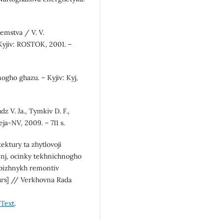
emstva / V. V.
 Kyjiv: ROSTOK, 2001. –
ogho ghazu. – Kyjiv: Kyj,
 V. Ja., Tymkiv D. F.,
eja-NV, 2009. – 711 s.
ktury ta zhytlovoji
enj, ocinky tekhnichnogho
obizhnykh remontiv
urs] // Verkhovna Rada
#Text
.