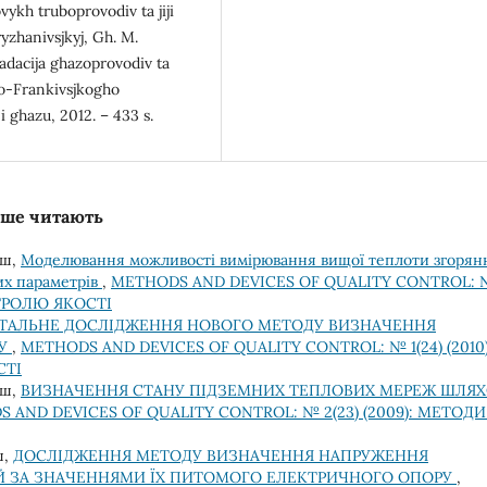
ykh truboprovodiv ta jiji
ryzhanivsjkyj, Gh. M.
radacija ghazoprovodiv ta
no-Frankivsjkogho
 ghazu, 2012. – 433 s.
льше читають
аш,
Моделювання можливості вимірювання вищої теплоти згорян
их параметрів
,
METHODS AND DEVICES OF QUALITY CONTROL:
НТРОЛЮ ЯКОСТІ
ТАЛЬНЕ ДОСЛІДЖЕННЯ НОВОГО МЕТОДУ ВИЗНАЧЕННЯ
ЗУ
,
METHODS AND DEVICES OF QUALITY CONTROL: № 1(24) (2010)
СТІ
аш,
ВИЗНАЧЕННЯ СТАНУ ПІДЗЕМНИХ ТЕПЛОВИХ МЕРЕЖ ШЛЯ
 AND DEVICES OF QUALITY CONTROL: № 2(23) (2009): МЕТОДИ
ш,
ДОСЛІДЖЕННЯ МЕТОДУ ВИЗНАЧЕННЯ НАПРУЖЕННЯ
Й ЗА ЗНАЧЕННЯМИ ЇХ ПИТОМОГО ЕЛЕКТРИЧНОГО ОПОРУ
,