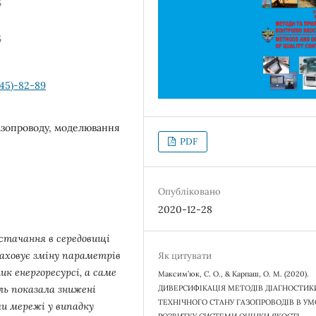
5
5
(45)-82-89
газопроводу, моделювання
PDF
Опубліковано
2020-12-28
остачання в середовищі
раховує зміну параметрів
Як цитувати
к енергоресурсі, а саме
Максим’юк, С. О., & Карпаш, О. М. (2020).
ль показала знижені
ДИВЕРСИФІКАЦІЯ МЕТОДІВ ДІАГНОСТИК
ТЕХНІЧНОГО СТАНУ ГАЗОПРОВОДІВ В У
и мережі у випадку