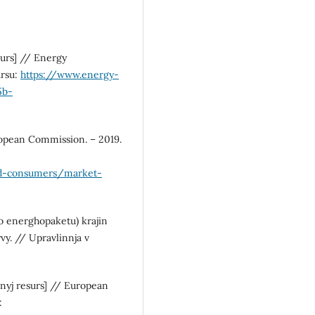
urs] // Energy
ursu:
https://www.energy-
5b-
ropean Commission. – 2019.
nd-consumers/market-
o energhopaketu) krajin
vy. // Upravlinnja v
nyj resurs] // European
: