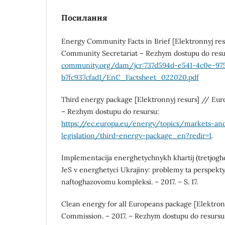
Посилання
Energy Community Facts in Brief [Elektronnyj res
Community Secretariat – Rezhym dostupu do res
community.org/dam/jcr:737d594d-e541-4c0e-97
b7fc937cfad1/EnC_Factsheet_022020.pdf
Third energy package [Elektronnyj resurs] // Eu
– Rezhym dostupu do resursu:
https://ec.europa.eu/energy/topics/markets-a
legislation/third-energy-package_en?redir=1
.
Implementacija energhetychnykh khartij (tretjogh
JeS v energhetyci Ukrajiny: problemy ta perspekty
naftoghazovomu kompleksi. – 2017. – S. 17.
Clean energy for all Europeans package [Elektron
Commission. – 2017. – Rezhym dostupu do resursu