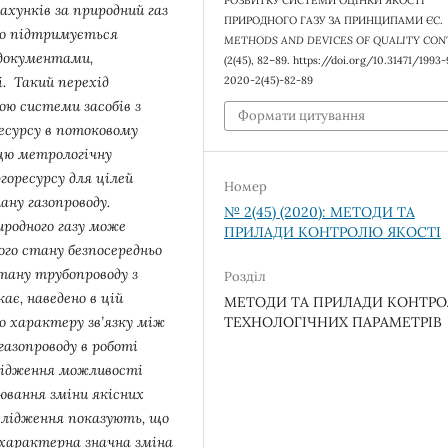
РОЗВИТКУ СИСТЕМИ ОЦІНКИ ЯКОСТІ
ахунків за природний газ
ПРИРОДНОГО ГАЗУ ЗА ПРИНЦИПАМИ ЄС.
но підтримується
METHODS AND DEVICES OF QUALITY CON
документами,
(2(45), 82–89. https://doi.org/10.31471/1993
і. Такий перехід
2020-2(45)-82-89
ою системи засобів з
Формати цитування
есурсу в потоковому
цю метрологічну
горесурсу для цілей
Номер
ану газопроводу.
№ 2(45) (2020): МЕТОДИ ТА
иродного газу може
ПРИЛАДИ КОНТРОЛЮ ЯКОСТІ
ого стану безпосередньо
стану трубопроводу з
Розділ
ає, наведено в цій
МЕТОДИ ТА ПРИЛАДИ КОНТР
ТЕХНОЛОГІЧНИХ ПАРАМЕТРІВ
о характеру зв’язку між
газопроводу в роботі
лідження можливості
ювання зміни якісних
ослідження показують, що
 характерна значна зміна