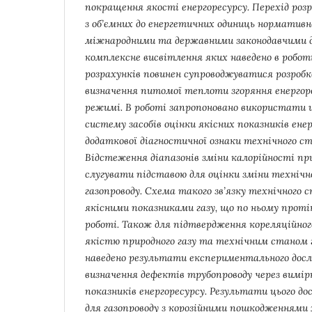
покращення якості енергоресурсу. Перехід розр
з об’ємних до енергетичних одиниць норматив
міжнародними та державними законодавчими 
комплексне висвітлення яких наведено в робот
розрахунків повинен супроводжуватися розробк
визначення питомої теплоти згоряння енергор
режимі. В роботі запропоновано використати 
систему засобів оцінки якісних показників енер
додаткової діагностичної ознаки технічного ст
Відстеження діапазонів зміни калорійності пр
слугувати підставою для оцінки зміни технічн
газопроводу. Схема такого зв’язку технічного 
якісними показниками газу, що по ньому протік
роботі. Також для підтвердження кореляційног
якістю природного газу та технічним станом 
наведено результати експериментального дос
визначення дефектів трубопроводу через вимір
показників енергоресурсу. Результати цього д
для газопроводу з корозійними пошкодженнями