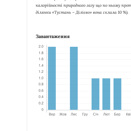
калорійності природного газу що по ньому прот
ділянки «Тустань – Ділієво» вона склала 10 %).
Завантаження