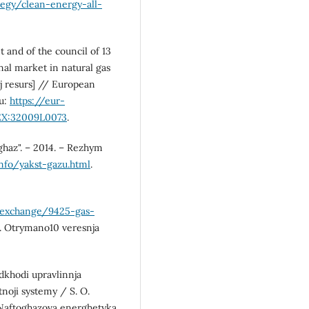
tegy/clean-energy-all-
and of the council of 13
al market in natural gas
 resurs] // European
u:
https://eur-
EX:32009L0073
.
ghaz". – 2014. – Rezhym
nfo/yakst-gazu.html
.
eexchange/9425-gas-
. Otrymano10 veresnja
dkhodi upravlinnja
oji systemy / S. O.
/ Naftoghazova energhetyka.