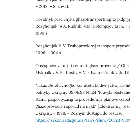
– 2018. – S. 25–31.
Dovidnyk pracivnyka ghazotransportnogho pidpryj
Rozghonjuk, A.A. Rudnik, V.M. Kolomjejev ta in. –
1090 s.
Rozghonjuk V. V. Truboprovidnyj transport pryrodn
2008. – 304 s.
Obslughovuvannja i remont ghazoprovodiv / Ghrudz
Mykhalkiv V. B., Kostiv V. V. – Ivano-Frankivsjk: Lil
Nakaz Derzhavnogho komitetu budivnyctva, arkhite
polityky Ukrajiny 09.06.98 N 124 "Pravyla obstezh
stanu, pasportyzaciji ta provedennja planovo-zap
ghazoprovodiv i sporud na nykh" [Elektronnyj res
Ukrajiny. – 1998. – Rezhym dostupu do resursu:
https://zakon.rada.gov.ua/laws/show/z0723-98