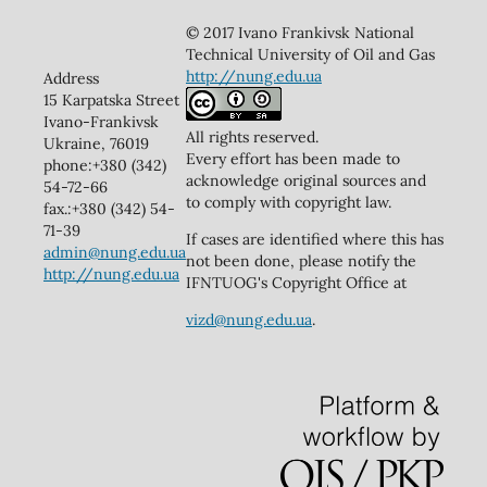
© 2017 Ivano Frankivsk National
Technical University of Oil and Gas
http://nung.edu.ua
Address
15 Karpatska Street
Ivano-Frankivsk
All rights reserved.
Ukraine, 76019
Every effort has been made to
phone:+380 (342)
acknowledge original sources and
54-72-66
to comply with copyright law.
fax.:+380 (342) 54-
71-39
If cases are identified where this has
admin@nung.edu.ua
not been done, please notify the
http://nung.edu.ua
IFNTUOG's Copyright Office at
vizd@nung.edu.ua
.