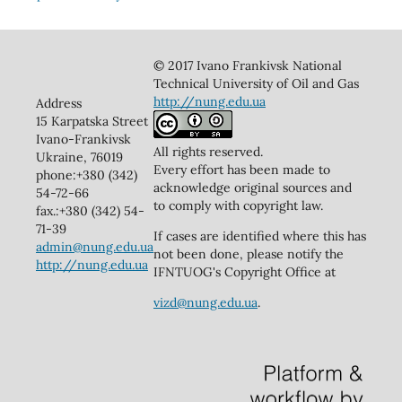
© 2017 Ivano Frankivsk National
Technical University of Oil and Gas
http://nung.edu.ua
Address
15 Karpatska Street
Ivano-Frankivsk
All rights reserved.
Ukraine, 76019
Every effort has been made to
phone:+380 (342)
acknowledge original sources and
54-72-66
to comply with copyright law.
fax.:+380 (342) 54-
71-39
If cases are identified where this has
admin@nung.edu.ua
not been done, please notify the
http://nung.edu.ua
IFNTUOG's Copyright Office at
vizd@nung.edu.ua
.