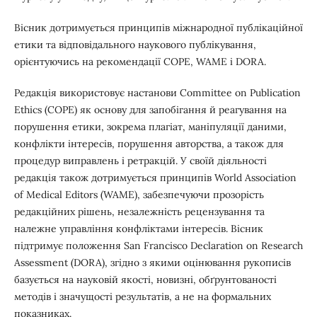
Вісник дотримується принципів міжнародної публікаційної
етики та відповідального наукового публікування,
орієнтуючись на рекомендації COPE, WAME і DORA.
Редакція використовує настанови
Committee on Publication
Ethics (COPE)
як основу для запобігання й реагування на
порушення етики, зокрема плагіат, маніпуляції даними,
конфлікти інтересів, порушення авторства, а також для
процедур виправлень і ретракцій. У своїй діяльності
редакція також дотримується принципів
World Association
of Medical Editors (WAME)
, забезпечуючи прозорість
редакційних рішень, незалежність рецензування та
належне управління конфліктами інтересів. Вісник
підтримує положення
San Francisco Declaration on Research
Assessment (DORA)
, згідно з якими оцінювання рукописів
базується на науковій якості, новизні, обґрунтованості
методів і значущості результатів, а не на формальних
показниках.