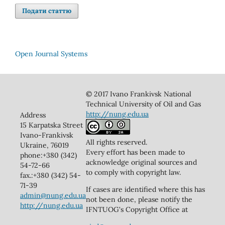
Подати статтю
Open Journal Systems
© 2017 Ivano Frankivsk National
Technical University of Oil and Gas
http://nung.edu.ua
Address
15 Karpatska Street
Ivano-Frankivsk
All rights reserved.
Ukraine, 76019
Every effort has been made to
phone:+380 (342)
acknowledge original sources and
54-72-66
to comply with copyright law.
fax.:+380 (342) 54-
71-39
If cases are identified where this has
admin@nung.edu.ua
not been done, please notify the
http://nung.edu.ua
IFNTUOG's Copyright Office at