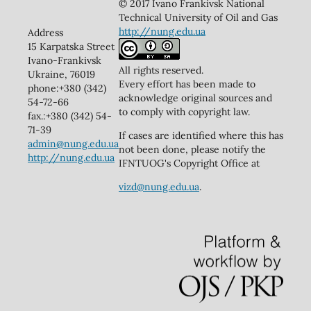
© 2017 Ivano Frankivsk National
Technical University of Oil and Gas
http://nung.edu.ua
Address
15 Karpatska Street
Ivano-Frankivsk
All rights reserved.
Ukraine, 76019
Every effort has been made to
phone:+380 (342)
acknowledge original sources and
54-72-66
to comply with copyright law.
fax.:+380 (342) 54-
71-39
If cases are identified where this has
admin@nung.edu.ua
not been done, please notify the
http://nung.edu.ua
IFNTUOG's Copyright Office at
vizd@nung.edu.ua
.