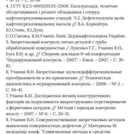
- № 13. – С. 13-18.
4. ГСТУ В.2.3-0001201.02-2000. Експлуатація, технічне
обслуговування і ремонт обладнання і споруд
нафтоперекачювальних станцій. Ч.2. Дефектоскопія валів
нафтоперекачювальних насосів // В.А. Корнійчук,
Б.І.Стоян, В.І.Дуля,
С.О.Смолка, В.М.Учанін, Київ: Держнафтогазпром України.
5. Вихретоковый контроль литых деталей с грубо
обработанной поверхностью / Луценко Г.Г., Учанин В.Н.,
Буга В.И. и др. // Сборник докладов 9-ой конференции
"Неразрушающий контроль - 2007". – Киев. – 2007. – С. 78-
81.
6. Учанин В.Н. Вихретоковые мультидифференциальные
преобразователи и их применение // Техническая
диагностика и неразрушающий контроль. – 2006. - № 3. –
С. 34-41.
7. Учанін В.М. Дослідження впливу конструктивних
факторів на індуктивність вихрострумових перетворювачів
з феритовим осердям // Методи і прилади контролю
якості. - 2007. – № 6. – С. 26-31.
8. Учанин В.Н. Совершенствование вихретоковых методов
выявления поверхностных дефектов // Материалы 16
междунар. конф. "Современные методы и средства