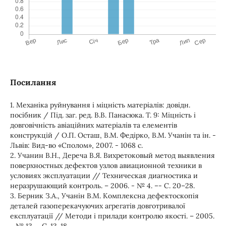
Посилання
1. Механіка руйнування і міцність матеріалів: довідн.
посібник / Під. заг. ред. В.В. Панасюка. Т. 9: Міцність і
довговічність авіаційних матеріалів та елементів
конструкцій / О.П. Осташ, В.М. Федірко, В.М. Учанін та ін. -
Львів: Вид-во «Сполом», 2007. - 1068 с.
2. Учанин В.Н., Дереча В.Я. Вихретоковый метод выявления
поверхностных дефектов узлов авиационной техники в
условиях эксплуатации // Техническая диагностика и
неразрушающий контроль. – 2006. - № 4. –- С. 20–28.
3. Берник З.А., Учанін В.М. Комплексна дефектоскопія
деталей газоперекачуючих агрегатів довготривалої
експлуатації // Методи і прилади контролю якості. – 2005.