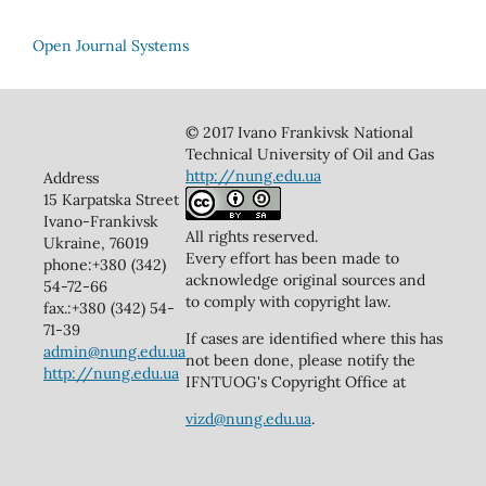
Open Journal Systems
© 2017 Ivano Frankivsk National
Technical University of Oil and Gas
http://nung.edu.ua
Address
15 Karpatska Street
Ivano-Frankivsk
All rights reserved.
Ukraine, 76019
Every effort has been made to
phone:+380 (342)
acknowledge original sources and
54-72-66
to comply with copyright law.
fax.:+380 (342) 54-
71-39
If cases are identified where this has
admin@nung.edu.ua
not been done, please notify the
http://nung.edu.ua
IFNTUOG's Copyright Office at
vizd@nung.edu.ua
.