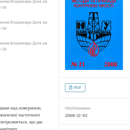
мени Владимира Даля, кв.
2-54
мени Владимира Даля, кв.
2-54
мени Владимира Даля, кв.
2-54
PDF
одами над поверхнею,
Опубліковано
изначенні частотного
2008-12-02
контролюється, що дає
манітних