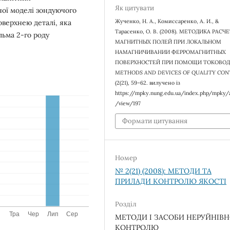
Як цитувати
ної моделі зондуючого
Жученко, Н. А., Комиссаренко, А. И., &
верхнею деталі, яка
Тарасенко, О. В. (2008). МЕТОДИКА РАСЧ
льма 2-го роду
МАГНИТНЫХ ПОЛЕЙ ПРИ ЛОКАЛЬНОМ
НАМАГНИЧИВАНИИ ФЕРРОМАГНИТНЫХ
ПОВЕРХНОСТЕЙ ПРИ ПОМОЩИ ТОКОВОД
METHODS AND DEVICES OF QUALITY CON
(2(21), 59–62. вилучено із
https://mpky.nung.edu.ua/index.php/mpky/a
/view/197
Формати цитування
Номер
№ 2(21) (2008): МЕТОДИ ТА
ПРИЛАДИ КОНТРОЛЮ ЯКОСТІ
Розділ
МЕТОДИ І ЗАСОБИ НЕРУЙНІВ
КОНТРОЛЮ