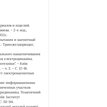
риалов и изделий.
юева. – 2-е изд.,
352с.
Испытания и магнитный
.: Трансжелдориздат,
окального намагничивания
на електродинаміка.
техніки”. – Київ:
ч. 3. – С. 12-16.
чет электромагнитных
ление информационных
ниченных участков
тродинаміка. Тематичний
їв: Інститут
 111-114.
скопії деталей ходової