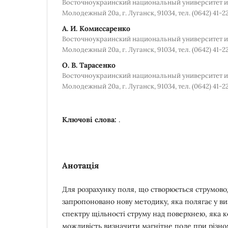
Восточноукраинский национальный университет и
Молодежный 20а, г. Луганск, 91034, тел. (0642) 41-2
А. И. Комиссаренко
Восточноукраинский национальный университет и
Молодежный 20а, г. Луганск, 91034, тел. (0642) 41-2
О. В. Тарасенко
Восточноукраинский национальный университет и
Молодежный 20а, г. Луганск, 91034, тел. (0642) 41-2
Ключові слова:
.
Анотація
Для розрахунку поля, що створюється струмов
запропоновано нову методику, яка полягає у в
спектру щільності струму над поверхнею, яка 
можливість визначити магнітне поле при різно