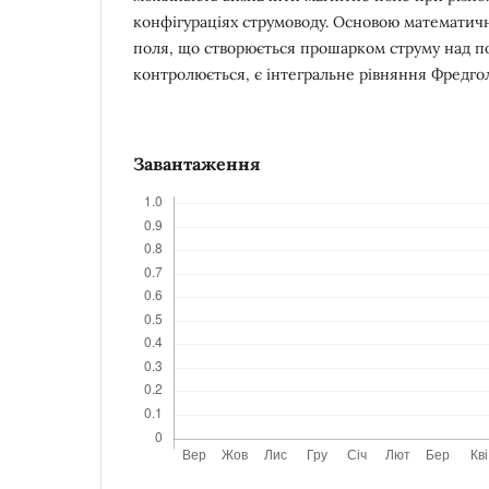
конфігураціях струмоводу. Основою математич
поля, що створюється прошарком струму над по
контролюється, є інтегральне рівняння Фредго
Завантаження