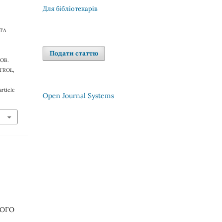
Для бібліотекарів
ЕТА
Подати статтю
ОВ.
TROL
,
rticle
Open Journal Systems
НОГО