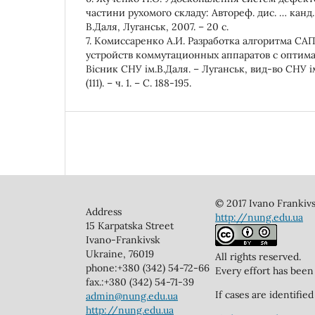
частини рухомого складу: Автореф. дис. … канд.
В.Даля, Луганськ, 2007. – 20 с.
7. Комиссаренко А.И. Разработка алгоритма СА
устройств коммутационных аппаратов с оптим
Вісник СНУ ім.В.Даля. – Луганськ, вид-во СНУ ім
(111). – ч. 1. – С. 188-195.
© 2017 Ivano Frankivs
Address
http://nung.edu.ua
15 Karpatska Street
Ivano-Frankivsk
Ukraine, 76019
All rights reserved.
phone:+380 (342) 54-72-66
Every effort has been
fax.:+380 (342) 54-71-39
If cases are identifi
admin@nung.edu.ua
http://nung.edu.ua