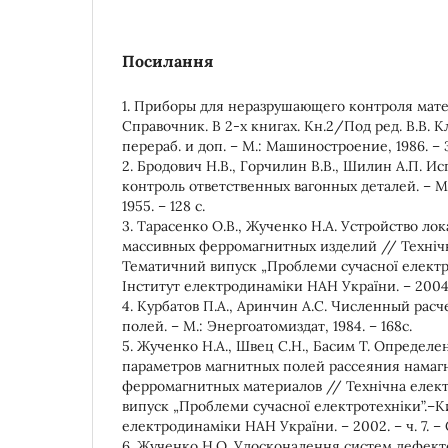
Посилання
1. Приборы для неразрушающего контроля мате
Справочник. В 2-х книгах. Кн.2/Под ред. В.В. Кл
перераб. и доп. – М.: Машиностроение, 1986. – 
2. Бродович Н.В., Горчилин В.В., Шилин А.П. 
контроль ответственных вагонных деталей. – М
1955. – 128 с.
3. Тарасенко О.В., Жученко Н.А. Устройство л
массивных ферромагнитных изделий // Техніч
Тематичний випуск „Проблеми сучасної електро
Інститут електродинаміки НАН України. – 2004. – 
4. Курбатов П.А., Аринчин А.С. Численный рас
полей. – М.: Энергоатомиздат, 1984. – 168с.
5. Жученко Н.А., Швец С.Н., Басим Т. Опреде
параметров магнитных полей рассеяния намаг
ферромагнитных материалов // Технічна елек
випуск „Проблеми сучасної електротехніки”.–Ки
електродинаміки НАН України. – 2002. – ч. 7. – С.
6. Жученко Н.О. Удосконалення систем дефекто