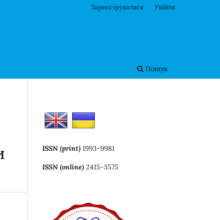
Зареєструватися
Увійти
Пошук
ISSN (print)
1993-9981
И
ISSN (online)
2415-3575