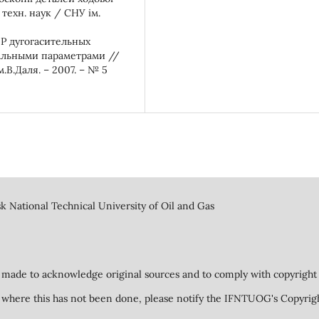
 техн. наук / СНУ ім.
ПР дугогасительных
альными параметрами //
.В.Даля. – 2007. – № 5
k National Technical University of Oil and Gas
 made to acknowledge original sources and to comply with copyright 
ed where this has not been done, please notify the IFNTUOG's Copyrig