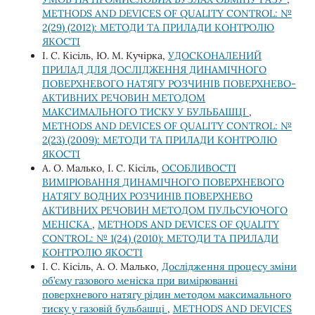
METHODS AND DEVICES OF QUALITY CONTROL: №
2(29) (2012): МЕТОДИ ТА ПРИЛАДИ КОНТРОЛЮ
ЯКОСТІ
І. С. Кісіль, Ю. М. Кучірка,
УДОСКОНАЛЕНИЙ
ПРИЛАД ДЛЯ ДОСЛІДЖЕННЯ ДИНАМІЧНОГО
ПОВЕРХНЕВОГО НАТЯГУ РОЗЧИНІВ ПОВЕРХНЕВО-
АКТИВНИХ РЕЧОВИН МЕТОДОМ
МАКСИМАЛЬНОГО ТИСКУ У БУЛЬБАШЦІ
,
METHODS AND DEVICES OF QUALITY CONTROL: №
2(23) (2009): МЕТОДИ ТА ПРИЛАДИ КОНТРОЛЮ
ЯКОСТІ
А. О. Малько, І. С. Кісіль,
ОСОБЛИВОСТІ
ВИМІРЮВАННЯ ДИНАМІЧНОГО ПОВЕРХНЕВОГО
НАТЯГУ ВОДНИХ РОЗЧИНІВ ПОВЕРХНЕВО
АКТИВНИХ РЕЧОВИН МЕТОДОМ ПУЛЬСУЮЧОГО
МЕНІСКА
,
METHODS AND DEVICES OF QUALITY
CONTROL: № 1(24) (2010): МЕТОДИ ТА ПРИЛАДИ
КОНТРОЛЮ ЯКОСТІ
І. С. Кісіль, А. О. Малько,
Дослідження процесу зміни
об’єму газового меніска при вимірюванні
поверхневого натягу рідин методом максимального
тиску у газовій бульбашці
,
METHODS AND DEVICES