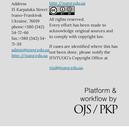
http://nung.edu.ua
Address
15 Karpatska Street
Ivano-Frankivsk
All rights reserved.
Ukraine, 76019
Every effort has been made to
phone:+380 (342)
acknowledge original sources and
54-72-66
to comply with copyright law.
fax.:+380 (342) 54-
71-39
If cases are identified where this has
admin@nung.edu.ua
not been done, please notify the
http://nung.edu.ua
IFNTUOG's Copyright Office at
vizd@nung.edu.ua
.