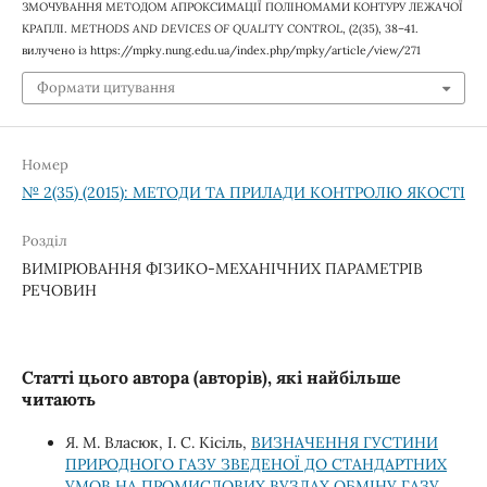
ЗМОЧУВАННЯ МЕТОДОМ АПРОКСИМАЦІЇ ПОЛІНОМАМИ КОНТУРУ ЛЕЖАЧОЇ
КРАПЛІ.
METHODS AND DEVICES OF QUALITY CONTROL
, (2(35), 38–41.
вилучено із https://mpky.nung.edu.ua/index.php/mpky/article/view/271
Формати цитування
Номер
№ 2(35) (2015): МЕТОДИ ТА ПРИЛАДИ КОНТРОЛЮ ЯКОСТІ
Розділ
ВИМІРЮВАННЯ ФІЗИКО-МЕХАНІЧНИХ ПАРАМЕТРІВ
РЕЧОВИН
Статті цього автора (авторів), які найбільше
читають
Я. М. Власюк, І. С. Кісіль,
ВИЗНАЧЕННЯ ГУСТИНИ
ПРИРОДНОГО ГАЗУ ЗВЕДЕНОЇ ДО СТАНДАРТНИХ
УМОВ НА ПРОМИСЛОВИХ ВУЗЛАХ ОБМІНУ ГАЗУ
,