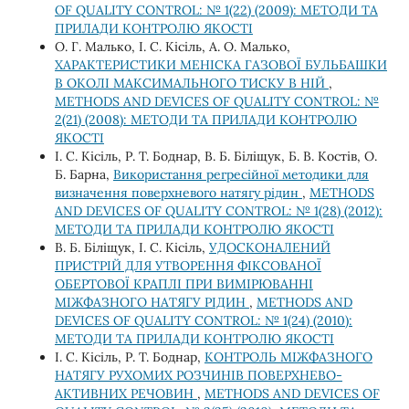
OF QUALITY CONTROL: № 1(22) (2009): МЕТОДИ ТА
ПРИЛАДИ КОНТРОЛЮ ЯКОСТІ
О. Г. Малько, І. С. Кісіль, А. О. Малько,
ХАРАКТЕРИСТИКИ МЕНІСКА ГАЗОВОЇ БУЛЬБАШКИ
В ОКОЛІ МАКСИМАЛЬНОГО ТИСКУ В НІЙ
,
METHODS AND DEVICES OF QUALITY CONTROL: №
2(21) (2008): МЕТОДИ ТА ПРИЛАДИ КОНТРОЛЮ
ЯКОСТІ
І. С. Кісіль, Р. Т. Боднар, В. Б. Біліщук, Б. В. Костів, О.
Б. Барна,
Використання регресійної методики для
визначення поверхневого натягу рідин
,
METHODS
AND DEVICES OF QUALITY CONTROL: № 1(28) (2012):
МЕТОДИ ТА ПРИЛАДИ КОНТРОЛЮ ЯКОСТІ
В. Б. Біліщук, І. С. Кісіль,
УДОСКОНАЛЕНИЙ
ПРИСТРІЙ ДЛЯ УТВОРЕННЯ ФІКСОВАНОЇ
ОБЕРТОВОЇ КРАПЛІ ПРИ ВИМІРЮВАННІ
МІЖФАЗНОГО НАТЯГУ РІДИН
,
METHODS AND
DEVICES OF QUALITY CONTROL: № 1(24) (2010):
МЕТОДИ ТА ПРИЛАДИ КОНТРОЛЮ ЯКОСТІ
І. С. Кісіль, Р. Т. Боднар,
КОНТРОЛЬ МІЖФАЗНОГО
НАТЯГУ РУХОМИХ РОЗЧИНІВ ПОВЕРХНЕВО-
АКТИВНИХ РЕЧОВИН
,
METHODS AND DEVICES OF