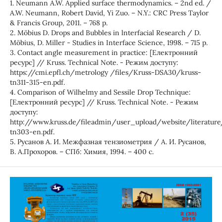
1. Neumann A.W. Applied surface thermodynamics. – 2nd ed. /
A.W. Neumann, Robert David, Yi Zuo. – N.Y.: CRC Press Taylor
& Francis Group, 2011. – 768 p.
2. Möbius D. Drops and Bubbles in lnterfacial Research / D.
Möbius, D. Miller - Studies in Interface Science, 1998. – 715 p.
3. Contact angle measurement in practice: [Електронний
ресурс] // Kruss. Technical Note. - Режим доступу:
https://cmi.epfl.ch/metrology /files/Kruss-DSA30/kruss-
tn311-315-en.pdf.
4. Comparison of Wilhelmy and Sessile Drop Technique:
[Електронний ресурс] // Kruss. Technical Note. - Режим
доступу:
http://www.kruss.de/fileadmin/user_upload/website/literature
tn303-en.pdf.
5. Русанов А. И. Межфазная тензиометрия / А. И. Русанов,
В. А.Прохоров. – СПб: Химия, 1994. – 400 с.