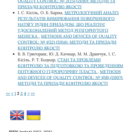
QUALITY CONTROL: № 2(25) (2010): МЕТОДИ ТА
ПРИЛАДИ КОНТРОЛЮ ЯКОСТІ
І. С. Кісіль, О. Б. Барна,
МЕТРОЛОГІЧНИЙ АНАЛІЗ
РЕЗУЛЬТАТІВ ВИМІРЮВАННЯ ПОВЕРХНЕВОГО
НАТЯГУ РІДИН ПРИЛАДОМ, ЩО РЕАЛІЗУЄ
УДОСКОНАЛЕНИЙ МЕТОД РОЗГОРНУТОГО
МЕНІСКА
,
METHODS AND DEVICES OF QUALITY
CONTROL: № 1(32) (2014): МЕТОДИ ТА ПРИЛАДИ
КОНТРОЛЮ ЯКОСТІ
В. В. Григораш, Ю. Д. Качмар, М. М. Дранчук, І. С.
Кісіль, Р. Т. Боднар,
СТАН ТА ПРОБЛЕМИ
КОНТРОЛЮ ЗА ПІДГОТОВКОЮ ТА ПРОВЕДЕННЯМ
ПОТУЖНОГО ГІДРОРОЗРИВУ ПЛАСТА
,
METHODS
AND DEVICES OF QUALITY CONTROL: № 1(18) (2007):
МЕТОДИ ТА ПРИЛАДИ КОНТРОЛЮ ЯКОСТІ
<<
<
1
2
3
4
>
>>