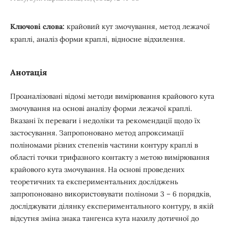
Ключові слова:
крайовий кут змочування, метод лежачої
краплі, аналіз форми краплі, відносне відхилення.
Анотація
Проаналізовані відомі методи вимірювання крайового кута
змочування на основі аналізу форми лежачої краплі.
Вказані їх переваги і недоліки та рекомендації щодо їх
застосування. Запропоновано метод апроксимації
поліномами різних степенів частини контуру краплі в
області точки трифазного контакту з метою вимірювання
крайового кута змочування. На основі проведених
теоретичних та експериментальних досліджень
запропоновано використовувати поліноми 3 – 6 порядків,
досліджувати ділянку експериментального контуру, в якій
відсутня зміна знака тангенса кута нахилу дотичної до