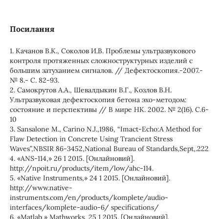
Посилання
1. Качанов В.К., Соколов И.В. Проблемы ультразвукового
контроля протяженных сложноструктурных изделий с
большим затуханием сигналов. // Дефектоскопия.-2007.-
№ 8.- С. 82-93.
2. Самокрутов А.А., Шевалдыкин В.Г., Козлов В.Н.
Ультразвуковая дефектоскопия бетона эхо-методом:
состояние и перспективы // В мире НК. 2002. № 2(16). С.6-
10
3. Sansalone M., Carino N.J.,1986, “Imact-Echo:A Method for
Flaw Detection in Concrete Using Trancient Stress
Waves”,NBSIR 86-3452,National Bureau of Standards,Sept,.222
4. «ANS-114,» 26 1 2015. [Онлайновий].
http://npoit.ru/products/item/low/ahc-114.
5. «Native Instruments,» 24 1 2015. [Онлайновий].
http://www.native-
instruments.com/en/products/komplete/audio-
interfaces/komplete-audio-6/ specifications/
6. «Мatlab,» Мathworks, 25 1 2015. [Онлайновий].