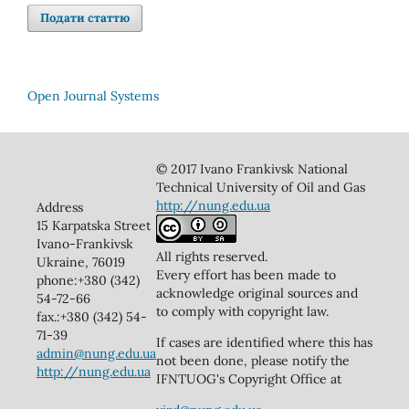
Подати статтю
Open Journal Systems
© 2017 Ivano Frankivsk National
Technical University of Oil and Gas
http://nung.edu.ua
Address
15 Karpatska Street
Ivano-Frankivsk
All rights reserved.
Ukraine, 76019
Every effort has been made to
phone:+380 (342)
acknowledge original sources and
54-72-66
to comply with copyright law.
fax.:+380 (342) 54-
71-39
If cases are identified where this has
admin@nung.edu.ua
not been done, please notify the
http://nung.edu.ua
IFNTUOG's Copyright Office at