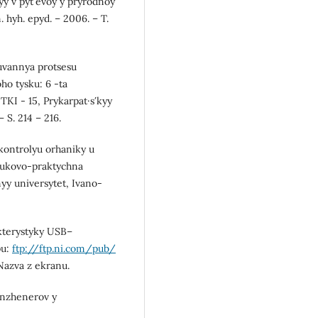
y v pytʹevoy y pryrodnoy
hyh. epyd. – 2006. – T.
uvannya protsesu
ho tysku: 6 -ta
KI - 15, Prykarpat·sʹkyy
 S. 214 – 216.
kontrolyu orhaniky u
aukovo-praktychna
nyy universytet, Ivano-
kterystyky USB–
pu:
ftp://ftp.ni.com/pub/
azva z ekranu.
ynzhenerov y