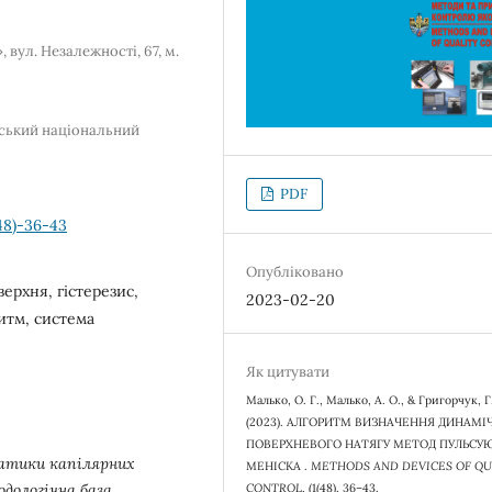
вул. Незалежності, 67, м.
вський національний
PDF
48)-36-43
Опубліковано
ерхня, гістерезис,
2023-02-20
ритм, система
Як цитувати
Малько, О. Г., Малько, А. О., & Григорчук, Г
(2023). АЛГОРИТМ ВИЗНАЧЕННЯ ДИНАМІ
ПОВЕРХНЕВОГО НАТЯГУ МЕТОД ПУЛЬСУ
атики капілярних
МЕНІСКА .
METHODS AND DEVICES OF QU
CONTROL
, (1(48), 36–43.
дологічна база