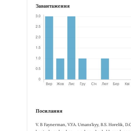
Завантаження
Посилання
V. B Faynerman, V.YA. Umansʹkyy, B.S. Horelik, D.