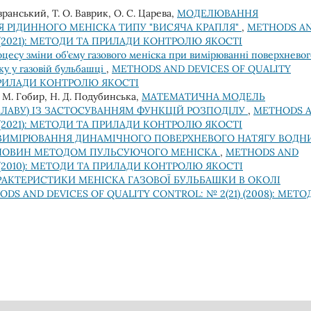
вранський, Т. О. Ваврик, О. С. Царева,
МОДЕЛЮВАННЯ
 РІДИННОГО МЕНІСКА ТИПУ "ВИСЯЧА КРАПЛЯ"
,
METHODS A
) (2021): МЕТОДИ ТА ПРИЛАДИ КОНТРОЛЮ ЯКОСТІ
цесу зміни об’єму газового меніска при вимірюванні поверхневог
у у газовій бульбашці
,
METHODS AND DEVICES OF QUALITY
 ПРИЛАДИ КОНТРОЛЮ ЯКОСТІ
Л. М. Гобир, Н. Д. Подубинська,
МАТЕМАТИЧНА МОДЕЛЬ
ПЛАВУ) ІЗ ЗАСТОСУВАННЯМ ФУНКЦІЙ РОЗПОДІЛУ
,
METHODS 
) (2021): МЕТОДИ ТА ПРИЛАДИ КОНТРОЛЮ ЯКОСТІ
ВИМІРЮВАННЯ ДИНАМІЧНОГО ПОВЕРХНЕВОГО НАТЯГУ ВОДН
ЕЧОВИН МЕТОДОМ ПУЛЬСУЮЧОГО МЕНІСКА
,
METHODS AND
) (2010): МЕТОДИ ТА ПРИЛАДИ КОНТРОЛЮ ЯКОСТІ
РАКТЕРИСТИКИ МЕНІСКА ГАЗОВОЇ БУЛЬБАШКИ В ОКОЛІ
DS AND DEVICES OF QUALITY CONTROL: № 2(21) (2008): МЕТО