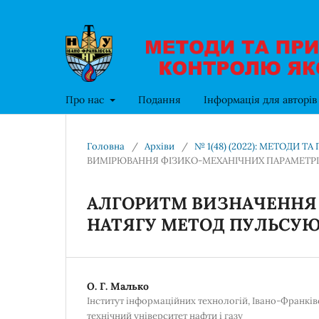
Про нас
Подання
Інформація для авторі
Головна
/
Архіви
/
№ 1(48) (2022): МЕТОДИ 
ВИМІРЮВАННЯ ФІЗИКО-МЕХАНІЧНИХ ПАРАМЕТРІ
АЛГОРИТМ ВИЗНАЧЕННЯ
НАТЯГУ МЕТОД ПУЛЬСУЮ
О. Г. Малько
Інститут інформаційних технологій, Івано-Франкі
технічний університет нафти і газу