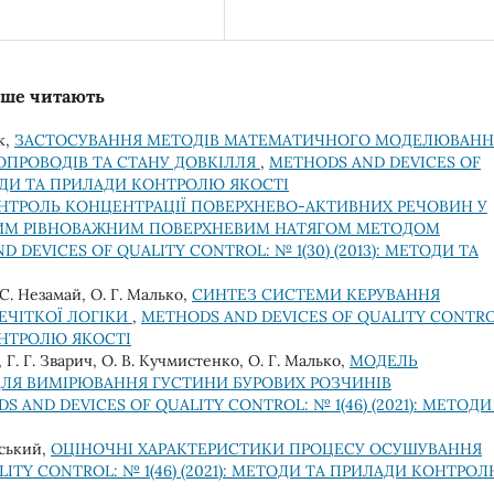
льше читають
к,
ЗАСТОСУВАННЯ МЕТОДІВ МАТЕМАТИЧНОГО МОДЕЛЮВАНН
ОПРОВОДІВ ТА СТАНУ ДОВКІЛЛЯ
,
METHODS AND DEVICES OF
ЕТОДИ ТА ПРИЛАДИ КОНТРОЛЮ ЯКОСТІ
НТРОЛЬ КОНЦЕНТРАЦІЇ ПОВЕРХНЕВО-АКТИВНИХ РЕЧОВИН У
ИМ РІВНОВАЖНИМ ПОВЕРХНЕВИМ НАТЯГОМ МЕТОДОМ
 DEVICES OF QUALITY CONTROL: № 1(30) (2013): МЕТОДИ ТА
С. Незамай, О. Г. Малько,
СИНТЕЗ СИСТЕМИ КЕРУВАННЯ
ЕЧІТКОЇ ЛОГІКИ
,
METHODS AND DEVICES OF QUALITY CONTRO
КОНТРОЛЮ ЯКОСТІ
, Г. Г. Звaрич, О. В. Кучмистенко, О. Г. Малько,
МОДЕЛЬ
ЛЯ ВИМІРЮВАННЯ ГУСТИНИ БУРОВИХ РОЗЧИНІВ
S AND DEVICES OF QUALITY CONTROL: № 1(46) (2021): МЕТОДИ
інський,
ОЦІНОЧНІ ХАРАКТЕРИСТИКИ ПРОЦЕСУ ОСУШУВАННЯ
ITY CONTROL: № 1(46) (2021): МЕТОДИ ТА ПРИЛАДИ КОНТРО