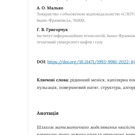
А. О. Малько
Товариство з обмеженою відповідальністю «СЛОТ», 
Івано-Франківськ, 76000,
Г. В. Григорчук
Інститут інформаційних технологій, Івано-Франкі
технічний університет нафти і газу
DOI:
https://doi.org/10.31471/1993-9981-2022-1(
Ключові слова:
рідинний меніск, капілярна пов
пульсація, поверхневий натяг, структура, алго
Анотація
Шляхом математичного моделювання квазіст
поверхонь типу лежача крапля отримана мето