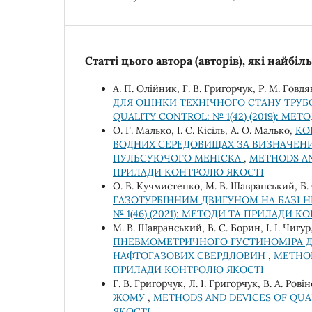
Статті цього автора (авторів), які найбі
А. П. Олійник, Г. В. Григорчук, Р. М. Говдя
ДЛЯ ОЦІНКИ ТЕХНІЧНОГО СТАНУ ТРУБ
QUALITY CONTROL: № 1(42) (2019): М
О. Г. Малько, І. С. Кісіль, А. О. Малько,
КО
ВОДНИХ СЕРЕДОВИЩАХ ЗА ВИЗНАЧЕН
ПУЛЬСУЮЧОГО МЕНІСКА
,
METHODS AND
ПРИЛАДИ КОНТРОЛЮ ЯКОСТІ
О. В. Кучмистенко, М. В. Шавранський, Б. 
ГАЗОТУРБІННИМ ДВИГУНОМ НА БАЗІ Н
№ 1(46) (2021): МЕТОДИ ТА ПРИЛАДИ 
М. В. Шавранський, В. С. Борин, І. І. Чигур
ПНЕВМОМЕТРИЧНОГО ГУСТИНОМІРА Д
НАФТОГАЗОВИХ СВЕРДЛОВИН
,
METHOD
ПРИЛАДИ КОНТРОЛЮ ЯКОСТІ
Г. В. Григорчук, Л. І. Григорчук, В. А. Ров
ЖОМУ
,
METHODS AND DEVICES OF QUAL
ЯКОСТІ