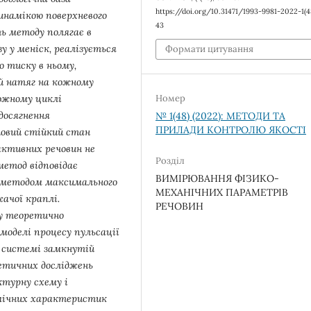
https://doi.org/10.31471/1993-9981-2022-1(4
инамікою поверхневого
43
ь методу полягає в
у у меніск, реалізується
Формати цитування
о тиску в ньому,
ий натяг на кожному
кожному циклі
Номер
досягнення
№ 1(48) (2022): МЕТОДИ ТА
ПРИЛАДИ КОНТРОЛЮ ЯКОСТІ
новий стійкий стан
активних речовин не
Розділ
метод відповідає
ВИМІРЮВАННЯ ФІЗИКО-
а методом максимального
МЕХАНІЧНИХ ПАРАМЕТРІВ
ачої краплі.
РЕЧОВИН
ду теоретично
оделі процесу пульсації
в системі замкнутій
ретичних досліджень
турну схему і
амічних характеристик