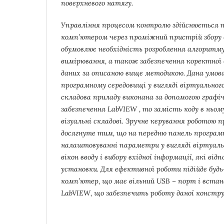
поверхневого натягу.
Управління процесом контролю здійснюється 
комп’ютером через проміжний пристрій збору 
обумовлює необхідність розроблення алгоритм
вимірювання, а також забезпечення коректної
даних за описаною вище методикою. Дана умова
програмному середовищі у вигляді віртуальног
складова приладу виконана за допомогою графі
забезпечення LabVIEW , то замість коду в ньо
візуальні складові. Зручне керування роботою
досягнуте тим, що на передню панель програми
налаштовуванні параметри у вигляді віртуаль
вікон вводу і вибору вхідної інформації, які ві
установки. Для ефективної роботи підійде буд
комп’ютер, що має вільний USB – порт і встан
LabVIEW, що забезпечить роботу даної констру