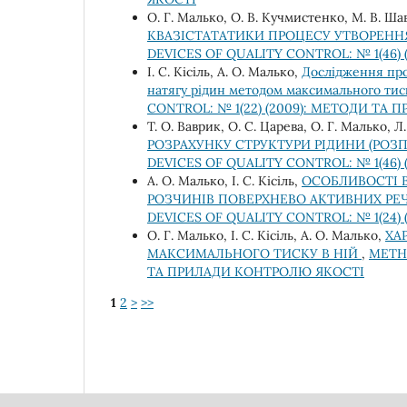
О. Г. Малько, О. В. Кучмистенко, М. В. Ша
КВАЗІСТАТАТИКИ ПРОЦЕСУ УТВОРЕННЯ
DEVICES OF QUALITY CONTROL: № 1(46
І. С. Кісіль, А. О. Малько,
Дослідження про
натягу рідин методом максимального тиск
CONTROL: № 1(22) (2009): МЕТОДИ ТА
Т. О. Ваврик, О. С. Царева, О. Г. Малько, 
РОЗРАХУНКУ СТРУКТУРИ РІДИНИ (РОЗ
DEVICES OF QUALITY CONTROL: № 1(46
А. О. Малько, І. С. Кісіль,
ОСОБЛИВОСТІ 
РОЗЧИНІВ ПОВЕРХНЕВО АКТИВНИХ Р
DEVICES OF QUALITY CONTROL: № 1(24
О. Г. Малько, І. С. Кісіль, А. О. Малько,
ХА
МАКСИМАЛЬНОГО ТИСКУ В НІЙ
,
METHO
ТА ПРИЛАДИ КОНТРОЛЮ ЯКОСТІ
1
2
>
>>