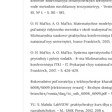
kontrole soderzhanyya orhanycheskykh soedyneny
vode metodom mezhfaznoy tenzyometryy. - Vestn. 
10, № 1. – S. 181 - 185.
O. H. Malʹko, A. O. Malʹko, Matematychne modely
pulʹsatsiyi ridynnoho meniska v okoli maksymalʹno
Mizhnarodna naukovo-praktychna konferentsiya IT
natsionalʹnyy universytet, Ivano-Frankivsʹk, 2015. –
O. H. Malʹko, A. O. Malʹko, Systema operatyvnoho 
pryrodniy i pytniy vodakh. : 8-ma Mizhnarodna n
konferentsiya ITKI - 17, Prykarpat·sʹkyy natsionalʹ
Frankivsʹk, 2017. – S. 426-429.
Rukovodstvo polʹzovatelya y tekhnycheskye khara
6008/6009 [elektronnyy resurs] – Rezhym dostu
branches/russia/daq/ni_usb_6008_6009.pdf – N
YU. S. Mahda. LabVIEW: praktycheskyy kurs dlya 
razrabotchykov. – M.: DMK Press, 2012. 208 s.