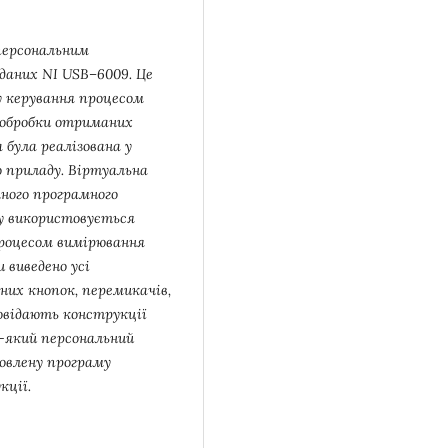
персональним
даних NI USB–6009. Це
у керування процесом
 обробки отриманих
 була реалізована у
о приладу. Віртуальна
чного програмного
му використовується
 процесом вимірювання
 виведено усі
них кнопок, перемикачів,
дповідають конструкції
ь-який персональний
овлену програму
кції.