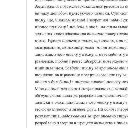
дослідження поверхнево-активних речовин за д
натягу методом пульсуючого меніска. Сутніст
тому, що, шляхом прямої і зворотної подачі газ
процес пульсації меніска в околі максимальног
значення якого однозначно визначає поверхнев
циклі. Ефект полягає в тому, що меніск, при 
вимірювання, не захлопується після моменту 
максимального тиску у ньому, а переходить у 
рівноваги, тобто процес адсорбції поверхнево-
припиняється. Завдяки цьому запропонований 
точності вимірювання поверхневого натягу з
тиску у бульбашці і оперативності методу леж
Можливість реалізації запропонованого мето
обґрунтовано шляхом розробки математичної м
меніска в околі максимального тиску у ньому 
відносно кількості газової фази. На основі тео
результатів моделювання запропоновано струк
розроблено алгоритм процесу визначення дин