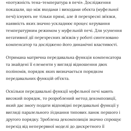
«потужність тена-температура в печі». Дослідження
показали, що між входами і виходами обєкта (муфельної
печі) існують не тільки прямі, але й перехресні зв’язки,
наявність яких значно ускладнює процес керування
температурним режимом у муфельній печі. Для усунення
негативної дії перехресних зв’язків у роботі синтезовано
компенсатор та досліджено його динамічні властивості.
Отримана матрична передавальна функція компенсатора
та знайдені її елементи у вигляді відношення двох
поліномів, порядок яких визначається порядком
передавальних функцій об’єкта.
Оскільки передавальні функції муфельної печі мають
високий порядок, то розроблений метод декомпозиції,
який дає змогу подати відповідні передавальні функції у
вигляді паралельного з’єднання типових ланок першого і
другого порядку. Зроблена декомпозиція значно спрощує
перехід від неперервної моделі до дискретного її