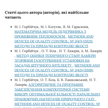
Статті цього автора (авторів), які найбільше
читають
М. І. Горбійчук, М. І. Когутяк, В. М. Гарасимів,
МАТЕМАТИЧНА МОДЕЛЬ ПІДІГРІВНИКА З
ПРОМІЖНИМ ТЕПЛОНОСІЄМ
,
METHODS AND
DEVICES OF QUALITY CONTROL: № 2(47) (2021):
МЕТОДИ ТА ПРИЛАДИ КОНТРОЛЮ ЯКОСТІ
М. І. Горбійчук , О. Т. Біла , Н. Т. Лазорів, А. М. Лазорів
,
МЕТОД ОЦІНКИ ТЕХНІЧНОГО СТАНУ КАМЕРИ
ЗГОРЯННЯ ГАЗОТУРБІННОЇ УСТАНОВКИ НА
ЗАСАДАХ ШТУЧНОГО ІНТЕЛЕКТУ
,
METHODS AND
DEVICES OF QUALITY CONTROL: № 2(43) (2019):
МЕТОДИ ТА ПРИЛАДИ КОНТРОЛЮ ЯКОСТІ
М. І. Горбійчук, О. Т. Біла, Б. В. Пашковський, Н. Т.
Лазорів,
АЛГОРИТМІЧНЕ ТА ПРОГРАМНЕ
ЗАБЕЗПЕЧЕННЯ КОМП’ЮТЕРНОЇ СИСТЕМИ
ВИБОРУ ОПТИМАЛЬНОЇ КІЛЬКОСТІ ПАРАЛЕЛЬНО
ПРАЦЮЮЧИХ НАГНІТАЧІВ ПРИРОДНОГО ГАЗУ
,
METHODS AND DEVICES OF QUALITY CONTROL: №