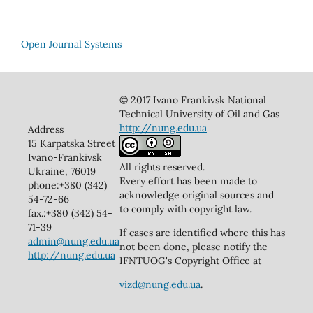
Open Journal Systems
© 2017 Ivano Frankivsk National
Technical University of Oil and Gas
http://nung.edu.ua
Address
15 Karpatska Street
Ivano-Frankivsk
All rights reserved.
Ukraine, 76019
Every effort has been made to
phone:+380 (342)
acknowledge original sources and
54-72-66
to comply with copyright law.
fax.:+380 (342) 54-
71-39
If cases are identified where this has
admin@nung.edu.ua
not been done, please notify the
http://nung.edu.ua
IFNTUOG's Copyright Office at
vizd@nung.edu.ua
.