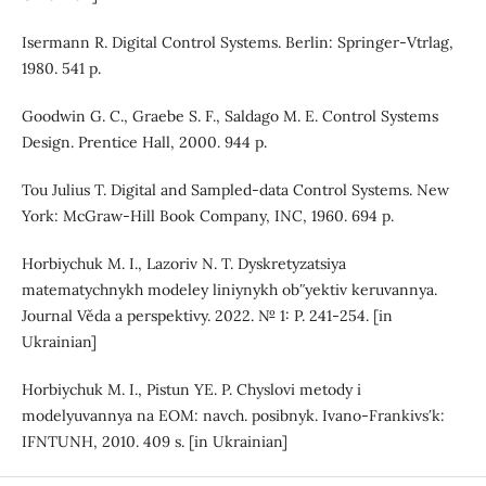
Isermann R. Digital Control Systems. Berlin: Springer-Vtrlag,
1980. 541 p.
Goodwin G. C., Graebe S. F., Saldago M. E. Control Systems
Design. Prentice Hall, 2000. 944 p.
Tou Julius T. Digital and Sampled-data Control Systems. New
York: McGraw-Hill Book Company, INC, 1960. 694 p.
Horbiychuk M. I., Lazoriv N. T. Dyskretyzatsiya
matematychnykh modeley liniynykh obʺyektiv keruvannya.
Journal Věda a perspektivy. 2022. № 1: P. 241-254. [in
Ukrainian]
Horbiychuk M. I., Pistun YE. P. Chyslovi metody i
modelyuvannya na EOM: navch. posibnyk. Ivano-Frankivsʹk:
IFNTUNH, 2010. 409 s. [in Ukrainian]