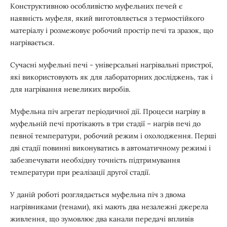
Конструктивною особливістю муфельних печей є
наявність муфеля, який виготовляється з термостійкого
матеріалу і розмежовує робочий простір печі та зразок, що
нагрівається.
Сучасні муфельні печі - універсальні нагрівальні пристрої,
які використовують як для лабораторних досліджень, так і
для нагрівання невеликих виробів.
Муфельна піч агрегат періодичної дії. Процеси нагріву в
муфельній печі протікають в три стадії – нагрів печі до
певної температури, робочий режим і охолодження. Перші
дві стадії повинні виконуватись в автоматичному режимі і
забезпечувати необхідну точність підтримування
температури при реалізації другої стадії.
У даній роботі розглядається муфельна піч з двома
нагрівниками (тенами), які мають два незалежні джерела
живлення, що зумовлює два канали передачі впливів