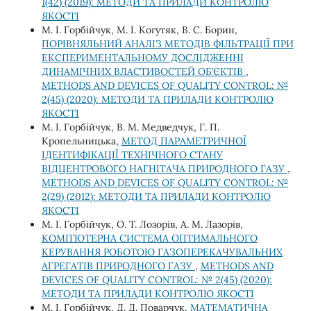
1(42) (2019): МЕТОДИ ТА ПРИЛАДИ КОНТРОЛЮ
ЯКОСТІ
М. І. Горбійчук, М. І. Когутяк, В. С. Борин,
ПОРІВНЯЛЬНИЙ АНАЛІЗ МЕТОДІВ ФІЛЬТРАЦІЇ ПРИ
ЕКСПЕРИМЕНТАЛЬНОМУ ДОСЛІДЖЕННІ
ДИНАМІЧНИХ ВЛАСТИВОСТЕЙ ОБ’ЄКТІВ
,
METHODS AND DEVICES OF QUALITY CONTROL: №
2(45) (2020): МЕТОДИ ТА ПРИЛАДИ КОНТРОЛЮ
ЯКОСТІ
М. І. Горбійчук, В. М. Медведчук, Г. П.
Кропельницька,
МЕТОД ПАРАМЕТРИЧНОЇ
ІДЕНТИФІКАЦІЇ ТЕХНІЧНОГО СТАНУ
ВІДЦЕНТРОВОГО НАГНІТАЧА ПРИРОДНОГО ГАЗУ
,
METHODS AND DEVICES OF QUALITY CONTROL: №
2(29) (2012): МЕТОДИ ТА ПРИЛАДИ КОНТРОЛЮ
ЯКОСТІ
М. І. Горбійчук, О. Т. Лозорів, А. М. Лазорів,
КОМП’ЮТЕРНА СИСТЕМА ОПТИМАЛЬНОГО
КЕРУВАННЯ РОБОТОЮ ГАЗОПЕРЕКАЧУВАЛЬНИХ
АГРЕГАТІВ ПРИРОДНОГО ГАЗУ
,
METHODS AND
DEVICES OF QUALITY CONTROL: № 2(45) (2020):
МЕТОДИ ТА ПРИЛАДИ КОНТРОЛЮ ЯКОСТІ
М. І. Горбійчук, Д. Д. Поварчук,
МАТЕМАТИЧНА