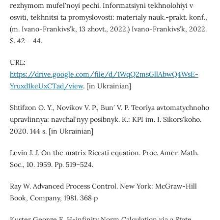
rezhymom mufelʹnoyi pechi. Informatsiyni tekhnolohiyi v
osviti, tekhnitsi ta promyslovosti: materialy nauk.-prakt. konf.,
(m. Ivano-Frankivsʹk, 13 zhovt., 2022.) Ivano-Frankivsʹk, 2022.
S. 42 – 44.
URL:
https://drive.google.com/file/d/1WqQ2msGllAbwQ4WsE-
Yruxd1keUxCTad/view
. [in Ukrainian]
Shtifzon O. Y., Novikov V. P., Bunʹ V. P. Teoriya avtomatychnoho
upravlinnya: navchalʹnyy posibnyk. K.: KPI im. I. Sikorsʹkoho.
2020. 144 s. [in Ukrainian]
Levin J. J. On the matrix Riccati equation. Proc. Amer. Math.
Soc., 10. 1959. Pp. 519–524.
Ray W. Advanced Process Control. New York: McGraw-Hill
Book, Company, 1981. 368 p
Kuster George E. H-infinity Norm Calculation via a State