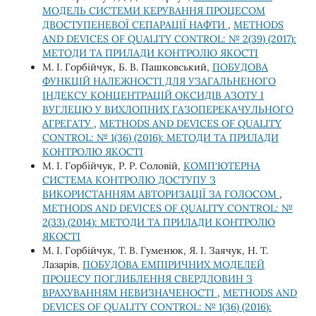
МОДЕЛЬ СИСТЕМИ КЕРУВАННЯ ПРОЦЕСОМ
ДВОСТУПЕНЕВОЇ СЕПАРАЦІЇ НАФТИ
,
METHODS
AND DEVICES OF QUALITY CONTROL: № 2(39) (2017):
МЕТОДИ ТА ПРИЛАДИ КОНТРОЛЮ ЯКОСТІ
М. І. Горбійчук, Б. В. Пашковський,
ПОБУДОВА
ФУНКЦІЙ НАЛЕЖНОСТІ ДЛЯ УЗАГАЛЬНЕНОГО
ІНДЕКСУ КОНЦЕНТРАЦІЙ ОКСИДІВ АЗОТУ І
ВУГЛЕЦЮ У ВИХЛОПНИХ ГАЗОПЕРЕКАЧУЛЬНОГО
АГРЕГАТУ
,
METHODS AND DEVICES OF QUALITY
CONTROL: № 1(36) (2016): МЕТОДИ ТА ПРИЛАДИ
КОНТРОЛЮ ЯКОСТІ
М. І. Горбійчук, Р. Р. Соловій,
КОМП‘ЮТЕРНА
СИСТЕМА КОНТРОЛЮ ДОСТУПУ З
ВИКОРИСТАННЯМ АВТОРИЗАЦІЇ ЗА ГОЛОСОМ
,
METHODS AND DEVICES OF QUALITY CONTROL: №
2(33) (2014): МЕТОДИ ТА ПРИЛАДИ КОНТРОЛЮ
ЯКОСТІ
М. І. Горбійчук, Т. В. Гуменюк, Я. І. Заячук, Н. Т.
Лазарів,
ПОБУДОВА ЕМПІРИЧНИХ МОДЕЛЕЙ
ПРОЦЕСУ ПОГЛИБЛЕННЯ СВЕРДЛОВИН З
ВРАХУВАННЯМ НЕВИЗНАЧЕНОСТІ
,
METHODS AND
DEVICES OF QUALITY CONTROL: № 1(36) (2016):