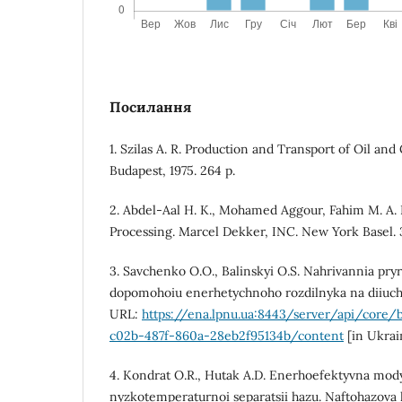
Посилання
1. Szilas A. R. Production and Transport of Oil and
Budapest, 1975. 264 p.
2. Abdel-Aal H. K., Mohamed Aggour, Fahim M. A.
Processing. Marcel Dekker, INC. New York Basel. 
3. Savchenko O.O., Balinskyi O.S. Nahrivannia pr
dopomohoiu enerhetychnoho rozdilnyka na diiuchii 
URL:
https://ena.lpnu.ua:8443/server/api/core/
c02b-487f-860a-28eb2f95134b/content
[in Ukrai
4. Kondrat O.R., Hutak A.D. Enerhoefektyvna mody
nyzkotemperaturnoi separatsii hazu. Naftohazova h