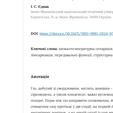
І. С. Єднак
Івано-Франківський національний технічний універс
Карпатська, 15, м. Івано-Франківськ, 76019,Україна
DOI:
https://doi.org/10.31471/1993-9981-2024-1(
Ключові слова:
низькотемпературна сепарація
лінеаризація, передавальні функції, структурна
Анотація
Газ, добутий зі свердловини, містить домішки - 
сірководень, а також конденсат, важкі вуглевод
похідні. Перш ніж газ направити споживачам, 
очищення газу протікає у дві стадії; на першій
механічних домішок, а на другій стадії із газу 