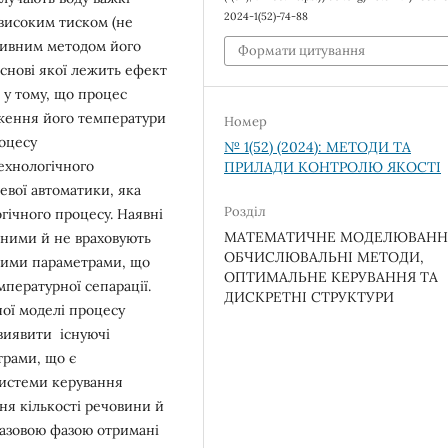
2024-1(52)-74-88
 високим тиском (не
тивним методом його
Формати цитування
снові якої лежить ефект
у тому, що процес
ження його температури
Номер
оцесу
№ 1(52) (2024): МЕТОДИ ТА
ехнологічного
ПРИЛАДИ КОНТРОЛЮ ЯКОСТІ
евої автоматики, яка
Розділ
огічного процесу. Наявні
МАТЕМАТИЧНЕ МОДЕЛЮВАНН
рними й не враховують
ОБЧИСЛЮВАЛЬНІ МЕТОДИ,
чними параметрами, що
ОПТИМАЛЬНЕ КЕРУВАННЯ ТА
пературної сепарації.
ДИСКРЕТНІ СТРУКТУРИ
ої моделі процесу
 виявити існуючі
трами, що є
системи керування
ня кількості речовини й
газовою фазою отримані