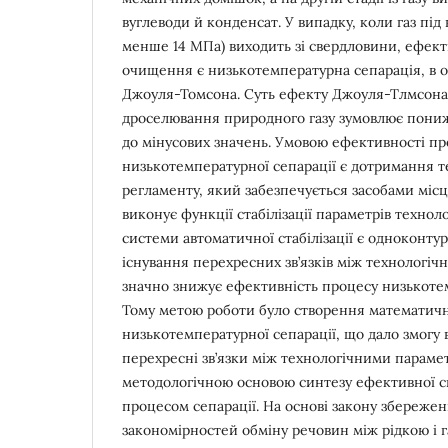
вуглеводи й конденсат. У випадку, коли газ під
менше 14 МПа) виходить зі свердловини, ефек
очищення є низькотемпературна сепарація, в о
Джоуля-Томсона. Суть ефекту Джоуля-Тлмсона 
дроселювання природного газу зумовлює пони
до мінусових значень. Умовою ефективності пр
низькотемпературної сепарації є дотримання т
регламенту, який забезпечується засобами місц
виконує функції стабілізації параметрів технол
системи автоматичної стабілізації є одноконту
існування перехресних зв’язків між технологі
значно знижує ефективність процесу низькотем
Тому метою роботи було створення математичн
низькотемпературної сепарації, що дало змогу
перехресні зв’язки між технологічними параме
методологічною основою синтезу ефективної 
процесом сепарації. На основі закону збережен
закономірностей обміну речовин між рідкою і 