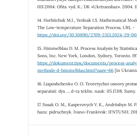
011:2004. Ofits. vyd. K.: DK «Ukrtranshaz». 2004. 11
14. Horbiichuk M.I., Yednak I.S. Mathematical Mo
The Low-temperature Separation Process. URL -
https://doi.org/10.30890/2709-2313.2024-29-0
15. Himmelblau D. M. Process Analysis by Statisti
Sons, Inc. New York, London, Sydney, Toronto. 197
https://dokument.tips/documents/process-analysi
methods-d-himmelblau.html?page=66
[in Ukraini
16. Liaposhchenko O. O. Teoretychni osnovy protses
separatsii: dys. ... d-ra tekhn. nauk: 05.17.08. Sumy
17. Susak O. M., Kasperovych V. K., Andriishyn M. 
hazu: pidruchnyk. Ivano-Frankivsk: IFNTUNH. 2013