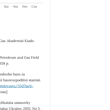
 Gas. Akademiai Kiado.
 Petroleum and Gas Field
358 p.
yrodnoho hazu za
hazorozpodilnii stantsii.
bitstreams/35d71acb-
nian]
fikatsiia ustanovky
aluz Ukrainy. 2015. No 5.