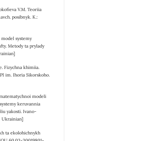
rokofieva V.M. Teoriia
avch. posibnyk. K.:
a model systemy
fty. Metody ta prylady
rainian]
. Fizychna khimiia.
I im. Ihoria Sikorskoho.
a matematychnoi modeli
 systemy keruvannia
iu yakosti. Ivano-
n Ukrainian]
ykh ta ekolohichnykh
 SOU 60.03-30019801-