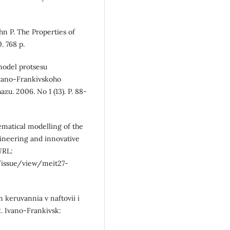
hn P. The Properties of
. 768 p.
model protsesu
Ivano-Frankivskoho
zu. 2006. No 1 (13). P. 88-
ematical modelling of the
ineering and innovative
 URL:
issue/view/meit27-
m keruvannia v naftovii i
2. Ivano-Frankivsk: