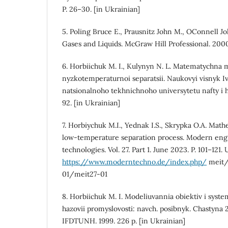
P. 26–30. [in Ukrainian]
5. Poling Bruce E., Prausnitz John M., OConnell Jo
Gases and Liquids. McGraw Hill Professional. 2000
6. Horbiichuk M. I., Kulynyn N. L. Matematychna 
nyzkotemperaturnoi separatsii. Naukovyi visnyk 
natsionalnoho tekhnichnoho universytetu nafty i ha
92. [in Ukrainian]
7. Horbiychuk M.I., Yednak I.S., Skrypka O.A. Math
low-temperature separation process. Modern eng
technologies. Vol. 27. Part 1. June 2023. P. 101–121.
https://www.moderntechno.de/index.php/
meit/
01/meit27-01
8. Horbiichuk M. I. Modeliuvannia obiektiv i syste
hazovii promyslovosti: navch. posibnyk. Chastyna 
IFDTUNH. 1999. 226 p. [in Ukrainian]