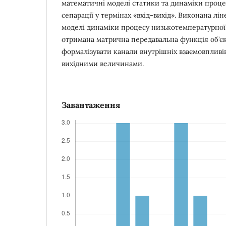
математичні моделі статики та динаміки проц
сепарації у термінах «вхід-вихід». Виконана лі
моделі динаміки процесу низькотемпературної се
отримана матрична передавальна функція об’єк
формалізувати канали внутрішніх взаємовпливі
вихідними величинами.
Завантаження