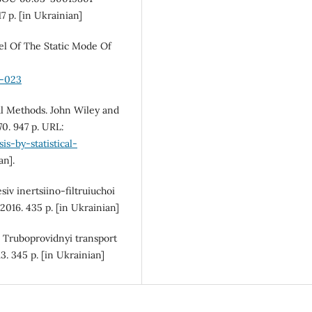
7 p. [in Ukrainian]
del Of The Static Mode Of
0-023
cal Methods. John Wiley and
0. 947 p. URL:
s-by-statistical-
an].
iv inertsiino-filtruiuchoi
. 2016. 435 p. [in Ukrainian]
P. Truboprovidnyi transport
. 345 p. [in Ukrainian]