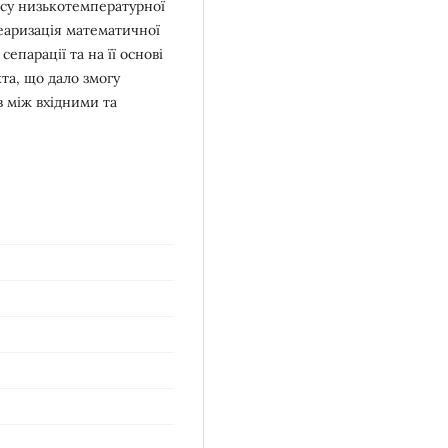
есу низькотемпературної
неаризація математичної
парації та на її основі
та, що дало змогу
в між вхідними та