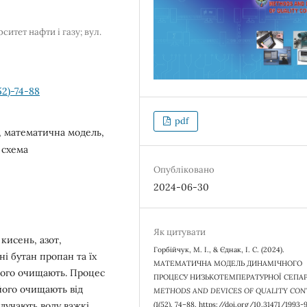
итет нафти і газу; вул.
52)-74-88
pdf
, математична модель,
 схема
Опубліковано
2024-06-30
Як цитувати
кисень, азот,
Горбійчук, М. І., & Єднак, І. С. (2024).
ні бутан пропан та їх
МАТЕМАТИЧНА МОДЕЛЬ ДИНАМІЧНОГО
його очищають. Процес
ПРОЦЕСУ НИЗЬКОТЕМПЕРАТУРНОЇ СЕПАР
 його очищають від
METHODS AND DEVICES OF QUALITY CON
(1(52), 74–88. https://doi.org/10.31471/1993-
вилучають воду важкі