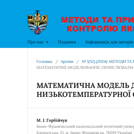
Про нас
Подання
Інформація для авторі
Головна
/
Архіви
/
№ 1(52) (2024): МЕТОДИ 
МАТЕМАТИЧНЕ МОДЕЛЮВАННЯ, ОБЧИСЛЮВАЛЬНІ 
МАТЕМАТИЧНА МОДЕЛЬ 
НИЗЬКОТЕМПЕРАТУРНОЇ 
М. І. Горбійчук
Івано-Франківський національний технічний універс
Карпатська, 15, м. Івано-Франківськ, 76019,Україна