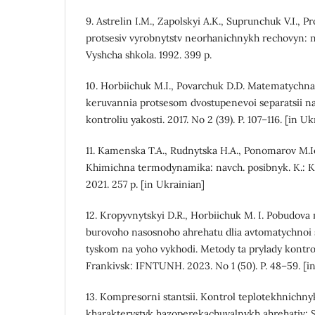
9. Astrelin I.M., Zapolskyi A.K., Suprunchuk V.I., P
protsesiv vyrobnytstv neorhanichnykh rechovyn: n
Vyshcha shkola. 1992. 399 p.
10. Horbiichuk M.I., Povarchuk D.D. Matematychn
keruvannia protsesom dvostupenevoi separatsii na
kontroliu yakosti. 2017. No 2 (39). P. 107–116. [in Uk
11. Kamenska T.A., Rudnytska H.A., Ponomarov M.Ie
Khimichna termodynamika: navch. posibnyk. K.: KP
2021. 257 p. [in Ukrainian]
12. Kropyvnytskyi D.R., Horbiichuk M. I. Pobudov
burovoho nasosnoho ahrehatu dlia avtomatychnoi
tyskom na yoho vykhodi. Metody ta prylady kontrol
Frankivsk: IFNTUNH. 2023. No 1 (50). P. 48–59. [i
13. Kompresorni stantsii. Kontrol teplotekhnichn
kharakterystyk hazoperekachuvalnykh ahrehativ: