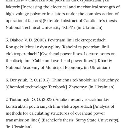
izoliatoriv v umovakh kompleksnoi dii ekspluatatsiinykh
faktoriv [Increasing the electrical and mechanical strength of
high-voltage polymer insulators under the complex action of
operational factors] (Extended abstract of Candidate's thesis,
National Technical University "KhPI"). (in Ukrainian)
5. Diakov, V. D. (2008). Povitriani linii elektroperedachi.
Konspekt lektsii z dystsypliny "Kabelni ta povitriani linii
elektroperedachi" [Overhead power lines. Lecture notes on
the discipline "Cable and overhead power lines"]. Kharkiv
National Academy of Municipal Economy. (in Ukrainian)
6. Denysiuk, R. O. (2017). Khimichna tekhnolohiia: Pidruchnyk
[Chemical technology: Textbook]. Zhytomyr. (in Ukrainian)
7. Tiutiunnyk, O. O. (2023). Analiz metodiv rozrakhunkiv
konstruktsii povitrianykh linii elektroperedach [Analysis of
methods for calculating structures of overhead power
transmission lines] (Bachelor's thesis, Sumy State University).
(in Ukrainian)