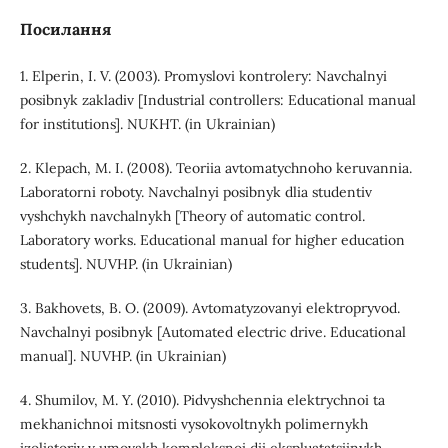
Посилання
1. Elperin, I. V. (2003). Promyslovi kontrolery: Navchalnyi
posibnyk zakladiv [Industrial controllers: Educational manual
for institutions]. NUKHT. (in Ukrainian)
2. Klepach, M. I. (2008). Teoriia avtomatychnoho keruvannia.
Laboratorni roboty. Navchalnyi posibnyk dlia studentiv
vyshchykh navchalnykh [Theory of automatic control.
Laboratory works. Educational manual for higher education
students]. NUVHP. (in Ukrainian)
3. Bakhovets, B. O. (2009). Avtomatyzovanyi elektropryvod.
Navchalnyi posibnyk [Automated electric drive. Educational
manual]. NUVHP. (in Ukrainian)
4. Shumilov, M. Y. (2010). Pidvyshchennia elektrychnoi ta
mekhanichnoi mitsnosti vysokovoltnykh polimernykh