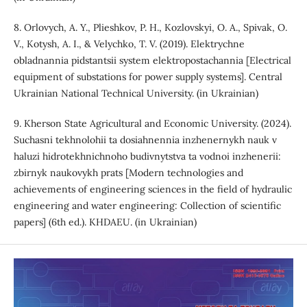
8. Orlovych, A. Y., Plieshkov, P. H., Kozlovskyi, O. A., Spivak, O.
V., Kotysh, A. I., & Velychko, T. V. (2019). Elektrychne
obladnannia pidstantsii system elektropostachannia [Electrical
equipment of substations for power supply systems]. Central
Ukrainian National Technical University. (in Ukrainian)
9. Kherson State Agricultural and Economic University. (2024).
Suchasni tekhnolohii ta dosiahnennia inzhenernykh nauk v
haluzi hidrotekhnichnoho budivnytstva ta vodnoi inzhenerii:
zbirnyk naukovykh prats [Modern technologies and
achievements of engineering sciences in the field of hydraulic
engineering and water engineering: Collection of scientific
papers] (6th ed.). KHDAEU. (in Ukrainian)