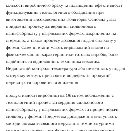
кількості виробничого браку та підвищення ефективності
функціонування технологічного обладнання при
виготовленні високовольтних ізоляторів. Основна увага
приділена процесу затвердіння силіконового
напівфабрикату у нагрівальних формах, закріплених на
стержнях, а також процесу дозованої подачі силікону у
форми. Саме ці етапи мають вирішальний вплив на
фізико-механічні характеристики готових виробів, їхню
надійність та відповідність технічним вимогам.
Недостатній контроль температури або неточність у подачі
матеріалу можуть призводити до дефектів продукції,
перевитрати сировини та зниження
продуктивності виробництва. Об’єктом дослідження є
технологічний процес затвердіння силіконового
напівфабрикату у нагрівальних формах та процес подачі
силікону у форми. Предметом дослідження виступають
методи автоматизованого керування температурними
режимами нагрівальних форм і подачею силіконового