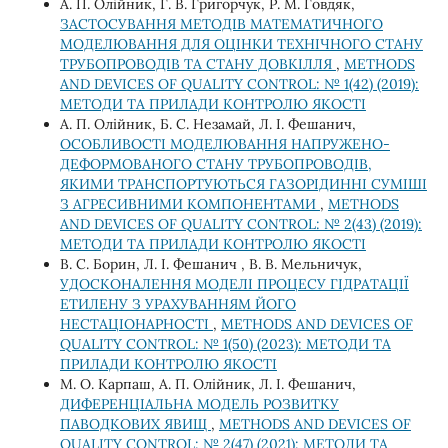
А. П. Олійник, Г. В. Григорчук, Р. М. Говдяк,
ЗАСТОСУВАННЯ МЕТОДІВ МАТЕМАТИЧНОГО
МОДЕЛЮВАННЯ ДЛЯ ОЦІНКИ ТЕХНІЧНОГО СТАНУ
ТРУБОПРОВОДІВ ТА СТАНУ ДОВКІЛЛЯ
,
METHODS
AND DEVICES OF QUALITY CONTROL: № 1(42) (2019):
МЕТОДИ ТА ПРИЛАДИ КОНТРОЛЮ ЯКОСТІ
А. П. Олійник, Б. С. Незамай, Л. І. Фешанич,
ОСОБЛИВОСТІ МОДЕЛЮВАННЯ НАПРУЖЕНО-
ДЕФОРМОВАНОГО СТАНУ ТРУБОПРОВОДІВ,
ЯКИМИ ТРАНСПОРТУЮТЬСЯ ГАЗОРІДИННІ СУМІШІ
З АГРЕСИВНИМИ КОМПОНЕНТАМИ
,
METHODS
AND DEVICES OF QUALITY CONTROL: № 2(43) (2019):
МЕТОДИ ТА ПРИЛАДИ КОНТРОЛЮ ЯКОСТІ
В. С. Борин, Л. І. Фешанич , В. В. Мельничук,
УДОСКОНАЛЕННЯ МОДЕЛІ ПРОЦЕСУ ГІДРАТАЦІЇ
ЕТИЛЕНУ З УРАХУВАННЯМ ЙОГО
НЕСТАЦІОНАРНОСТІ
,
METHODS AND DEVICES OF
QUALITY CONTROL: № 1(50) (2023): МЕТОДИ ТА
ПРИЛАДИ КОНТРОЛЮ ЯКОСТІ
М. О. Карпаш, А. П. Олійник, Л. І. Фешанич,
ДИФЕРЕНЦІАЛЬНА МОДЕЛЬ РОЗВИТКУ
ПАВОДКОВИХ ЯВИЩ
,
METHODS AND DEVICES OF
QUALITY CONTROL: № 2(47) (2021): МЕТОДИ ТА