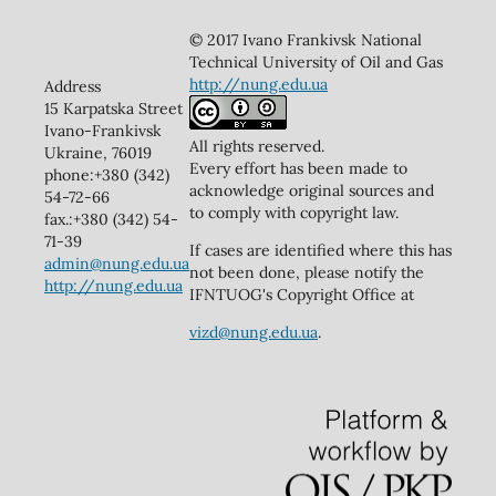
© 2017 Ivano Frankivsk National
Technical University of Oil and Gas
http://nung.edu.ua
Address
15 Karpatska Street
Ivano-Frankivsk
All rights reserved.
Ukraine, 76019
Every effort has been made to
phone:+380 (342)
acknowledge original sources and
54-72-66
to comply with copyright law.
fax.:+380 (342) 54-
71-39
If cases are identified where this has
admin@nung.edu.ua
not been done, please notify the
http://nung.edu.ua
IFNTUOG's Copyright Office at
vizd@nung.edu.ua
.