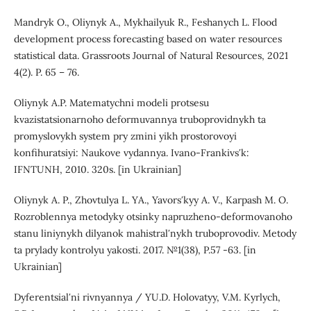
Mandryk O., Oliynyk A., Mykhailyuk R., Feshanych L. Flood
development process forecasting based on water resources
statistical data. Grassroots Journal of Natural Resources, 2021
4(2). P. 65 – 76.
Oliynyk A.P. Matematychni modeli protsesu
kvazistatsionarnoho deformuvannya truboprovidnykh ta
promyslovykh system pry zmini yikh prostorovoyi
konfihuratsiyi: Naukove vydannya. Ivano-Frankivsʹk:
IFNTUNH, 2010. 320s. [in Ukrainian]
Oliynyk A. P., Zhovtulya L. YA., Yavorsʹkyy A. V., Karpash M. O.
Rozroblennya metodyky otsinky napruzheno-deformovanoho
stanu liniynykh dilyanok mahistralʹnykh truboprovodiv. Metody
ta prylady kontrolyu yakosti. 2017. №1(38), P.57 -63. [in
Ukrainian]
Dyferentsialʹni rivnyannya / YU.D. Holovatyy, V.M. Kyrlych,