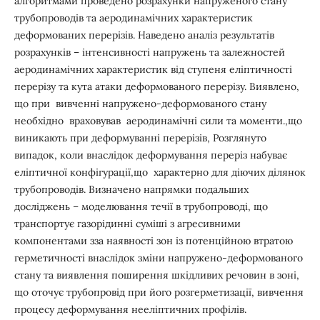
алгоритмами проведено розрахунки напруженого стану
трубопроводів та аеродинамічних характеристик
деформованих перерізів. Наведено аналіз результатів
розрахунків – інтенсивності напружень та залежностей
аеродинамічних характеристик від ступеня еліптичності
перерізу та кута атаки деформованого перерізу. Виявлено,
що при вивченні напружено-деформованого стану
необхідно враховував аеродинамічні сили та моменти.,що
виникають при деформуванні перерізів, Розглянуто
випадок, коли внaслідок деформування переріз набуває
еліптичної конфігурації,що характерно для діючих ділянок
трубопроводів. Визначено напрямки подальших
досліджень – моделювання течії в трубопроводі, що
транспортує газорідинні суміші з агресивними
компонентами зза наявності зон із потенційною втратою
герметичності внаслідок зміни напружено-деформованого
стану та виявлення поширення шкідливих речовин в зоні,
що оточує трубопровід при його розгерметизації, вивчення
процесу деформування нееліптичних профілів.