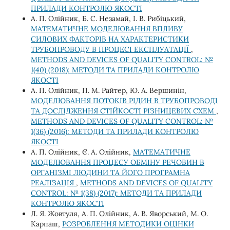
ПРИЛАДИ КОНТРОЛЮ ЯКОСТІ
А. П. Олійник, Б. С. Незамай, І. В. Рибіцький,
МАТЕМАТИЧНЕ МОДЕЛЮВАННЯ ВПЛИВУ
СИЛОВИХ ФАКТОРІВ НА ХАРАКТЕРИСТИКИ
ТРУБОПРОВОДУ В ПРОЦЕСІ ЕКСПЛУАТАЦІЇ
,
METHODS AND DEVICES OF QUALITY CONTROL: №
1(40) (2018): МЕТОДИ ТА ПРИЛАДИ КОНТРОЛЮ
ЯКОСТІ
А. П. Олійник, П. М. Райтер, Ю. А. Вершинін,
МОДЕЛЮВАННЯ ПОТОКІВ РІДИН В ТРУБОПРОВОДІ
ТА ДОСЛІДЖЕННЯ СТІЙКОСТІ РІЗНИЦЕВИХ СХЕМ
,
METHODS AND DEVICES OF QUALITY CONTROL: №
1(36) (2016): МЕТОДИ ТА ПРИЛАДИ КОНТРОЛЮ
ЯКОСТІ
А. П. Олійник, Є. А. Олійник,
МАТЕМАТИЧНЕ
МОДЕЛЮВАННЯ ПРОЦЕСУ ОБМІНУ РЕЧОВИН В
ОРГАНІЗМІ ЛЮДИНИ ТА ЙОГО ПРОГРАМНА
РЕАЛІЗАЦІЯ
,
METHODS AND DEVICES OF QUALITY
CONTROL: № 1(38) (2017): МЕТОДИ ТА ПРИЛАДИ
КОНТРОЛЮ ЯКОСТІ
Л. Я. Жовтуля, А. П. Олійник, А. В. Яворський, М. О.
Карпаш,
РОЗРОБЛЕННЯ МЕТОДИКИ ОЦІНКИ