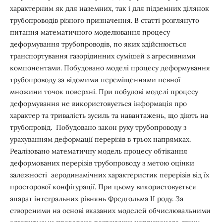
характерним як для наземних, так і для підземних ділянок
трубопроводів різного призначення. В статті розглянуто
питання математичного моделювання процесу
деформування трубопроводів, по яких здійснюється
транспортування газорідинних сумішей з агресивними
компонентами. Побудовано моделі процесу деформування
трубопроводу за відомими переміщеннями певної
множини точок поверхні. При побудові моделі процесу
деформування не використовується інформація про
характер та тривалість зусиль та навантажень, що діють на
трубопровід. Побудовано закон руху трубопроводу з
урахуванням деформації перерізів в трьох напрямках.
Реалізовано математичну модель процесу обтікання
деформованих перерізів трубопроводу з метою оцінки
залежності аеродинамічних характеристик перерізів від їх
просторової конфігурації. При цьому використовується
апарат інтегральних рівнянь Фредгольма ІІ роду. За
створеними на основі вказаних моделей обчислювальними