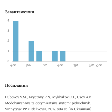
Завантаження
Посилання
Dubovoy V.M., Kvyetnyy R.N, Mykhalʹov O.I., Usov A.V.
Modelyuvannya ta optymizatsiya system: pidruchnyk.
Vinnytsya: PP «Edelʹveys», 2017. 804 st. [in Ukrainian]