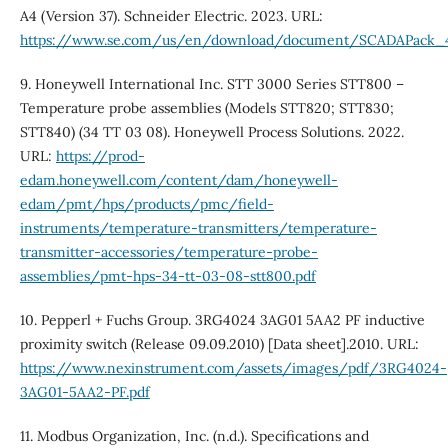
A4 (Version 37). Schneider Electric. 2023. URL:
https://www.se.com/us/en/download/document/SCADAPack
9. Honeywell International Inc. STT 3000 Series STT800 –
Temperature probe assemblies (Models STT820; STT830;
STT840) (34 TT 03 08). Honeywell Process Solutions. 2022.
URL:
https://prod-
edam.honeywell.com/content/dam/honeywell-
edam/pmt/hps/products/pmc/field-
instruments/temperature-transmitters/temperature-
transmitter-accessories/temperature-probe-
assemblies/pmt-hps-34-tt-03-08-stt800.pdf
10. Pepperl + Fuchs Group. 3RG4024 3AG01 5AA2 PF inductive
proximity switch (Release 09.09.2010) [Data sheet].2010. URL:
https://www.nexinstrument.com/assets/images/pdf/3RG4024-
3AG01-5AA2-PF.pdf
11. Modbus Organization, Inc. (n.d.). Specifications and