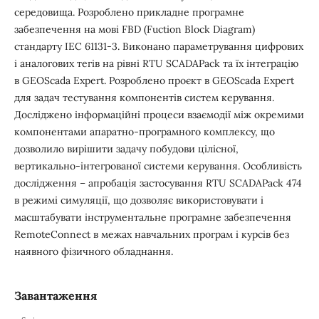
середовища. Розроблено прикладне програмне
забезпечення на мові FBD (Fuction Block Diagram)
стандарту IEC 61131‑3. Виконано параметрування цифрових
і аналогових тегів на рівні RTU SCADAPack та їх інтеграцію
в GEOScada Expert. Розроблено проєкт в GEOScada Expert
для задач тестування компонентів систем керування.
Досліджено інформаційні процеси взаємодії між окремими
компонентами апаратно-програмного комплексу, що
дозволило вирішити задачу побудови цілісної,
вертикально-інтегрованої системи керування. Особливість
дослідження – апробація застосування RTU SCADAPack 474
в режимі симуляції, що дозволяє використовувати і
масштабувати інструментальне програмне забезпечення
RemoteConnect в межах навчальних програм і курсів без
наявного фізичного обладнання.
Завантаження