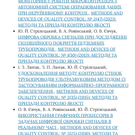
МОНІТОРИНГУ РОБОТИ МІКРОКОНТРОЛЕРА У
АВТОНОМНІЙ СИСТЕМІ ОПРАЦЮВАННЯ ДАНИХ
ПРИ НЕРУЙНІВНОМУ КОНТРОЛІ
,
METHODS AND
DEVICES OF QUALITY CONTROL: № 2(47) (2021):
МЕТОДИ ТА ПРИЛАДИ КОНТРОЛЮ ЯКОСТІ
Ю. Й. Стрілецький, В. А. Ровінський, О. В. Євчук,
ЦИФРОВА ОБРОБКА СИГНАЛІВ ПРИ ДОСЛІДЖЕННІ
ІЗОЛЯЦІЙНОГО ПОКРИТТЯ ПІДЗЕМНИХ
ТРУБОПРОВОДІВ
,
METHODS AND DEVICES OF
QUALITY CONTROL: № 1(30) (2013): МЕТОДИ ТА
ПРИЛАДИ КОНТРОЛЮ ЯКОСТІ
І. З. Лютак, З. П. Лютак, Ю. Й. Стрілецький,
УДОСКОНАЛЕННЯ МЕТОДУ КОНТРОЛЮ СТІНОК
ТРУБОПРОВОДІВ УЛЬТРАЗВУКОВИМ МЕТОДОМ ІЗ
ЗАСТОСУВАННЯМ ІНФОРМАЦІЙНО-ПРОГРАМНОГО
ЗАБЕЗПЕЧЕННЯ
,
METHODS AND DEVICES OF
QUALITY CONTROL: № 2(35) (2015): МЕТОДИ ТА
ПРИЛАДИ КОНТРОЛЮ ЯКОСТІ
О. В. Євчук, В. А. Ровінський, Ю. Й. Стрілецький,
ВИКОРИСТАННЯ ГРАФІЧНИХ ПРОЦЕСОРІВ В
ЗАДАЧАХ ЦИФРОВОЇ ОБРОБКИ СИГНАЛІВ В
РЕАЛЬНОМУ ЧАСІ
,
METHODS AND DEVICES OF
QUALITY CONTROL: № 2(25) (2010): МЕТОДИ ТА