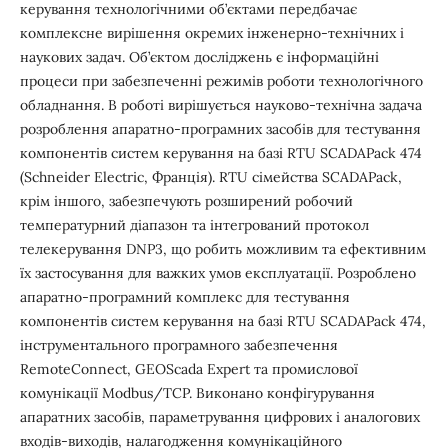
керування технологічними об’єктами передбачає
комплексне вирішення окремих інженерно-технічних і
наукових задач. Об’єктом досліджень є інформаційні
процеси при забезпеченні режимів роботи технологічного
обладнання. В роботі вирішується науково-технічна задача
розроблення апаратно-програмних засобів для тестування
компонентів систем керування на базі RTU SCADAPack 474
(Schneider Electric, Франція). RTU сімейства SCADAPack,
крім іншого, забезпечують розширений робочий
температурний діапазон та інтегрований протокол
телекерування DNP3, що робить можливим та ефективним
їх застосування для важких умов експлуатації. Розроблено
апаратно-програмний комплекс для тестування
компонентів систем керування на базі RTU SCADAPack 474,
інструментального програмного забезпечення
RemoteConnect, GEOScada Expert та промислової
комунікації Modbus/TCP. Виконано конфігурування
апаратних засобів, параметрування цифрових і аналогових
входів-виходів, налагодження комунікаційного