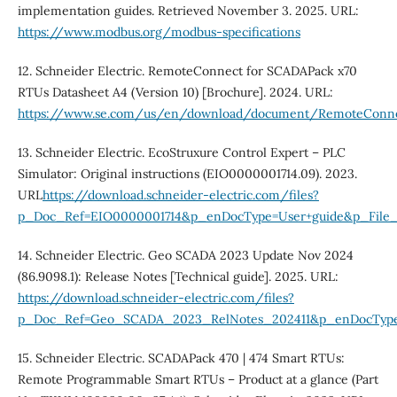
implementation guides. Retrieved November 3. 2025. URL:
https://www.modbus.org/modbus-specifications
12. Schneider Electric. RemoteConnect for SCADAPack x70
RTUs Datasheet A4 (Version 10) [Brochure]. 2024. URL:
https://www.se.com/us/en/download/document/RemoteCon
13. Schneider Electric. EcoStruxure Control Expert – PLC
Simulator: Original instructions (EIO0000001714.09). 2023.
URL
https://download.schneider-electric.com/files?
p_Doc_Ref=EIO0000001714&p_enDocType=User+guide&p_File_
14. Schneider Electric. Geo SCADA 2023 Update Nov 2024
(86.9098.1): Release Notes [Technical guide]. 2025. URL:
https://download.schneider-electric.com/files?
p_Doc_Ref=Geo_SCADA_2023_RelNotes_202411&p_enDocType=O
15. Schneider Electric. SCADAPack 470 | 474 Smart RTUs:
Remote Programmable Smart RTUs – Product at a glance (Part