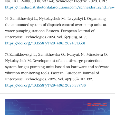
No. TKULM08030 06 v37 A4). Schneider Electric. 2023. URL:
https://media.distributordatasolutions.com/schneider_synd_
16. Zamikhovskyi L., Nykolaychuk M., Levytskyi I. Organizing
the automated system of dispatch control over pump units at
water pumping stations. Eastern-European Journal of
Enterprise Technologies.2024. Vol. 5(2(131)), 61–75.
https://doi.org/10.15587/1729-4061.2024.313531
17. Zamikhovskyi L., Zamikhovska O., Ivanyuk N., Mirzoieva O.,
Nykolaychuk M. Development of an anti-surge protection
system for gas pumping units based on hardware and software
vibration monitoring tools. Eastern-European Journal of
Enterprise Technologies. 2025. Vol. 4(2(136)), 117–132.
https://doi.org/10.15587/1729-4061.2025.337736