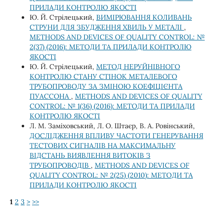
ПРИЛАДИ КОНТРОЛЮ ЯКОСТІ
Ю. Й. Стрілецький,
ВИМІРЮВАННЯ КОЛИВАНЬ
СТРУНИ ДЛЯ ЗБУДЖЕННЯ ХВИЛЬ У МЕТАЛІ
,
METHODS AND DEVICES OF QUALITY CONTROL: №
2(37) (2016): МЕТОДИ ТА ПРИЛАДИ КОНТРОЛЮ
ЯКОСТІ
Ю. Й. Стрілецький,
МЕТОД НЕРУЙНІВНОГО
КОНТРОЛЮ СТАНУ СТІНОК МЕТАЛЕВОГО
ТРУБОПРОВОДУ ЗА ЗМІНОЮ КОЕФІЦІЄНТА
ПУАССОНА
,
METHODS AND DEVICES OF QUALITY
CONTROL: № 1(36) (2016): МЕТОДИ ТА ПРИЛАДИ
КОНТРОЛЮ ЯКОСТІ
Л. М. Заміховський, Л. О. Штаєр, В. А. Ровінський,
ДОСЛІДЖЕННЯ ВПЛИВУ ЧАСТОТИ ГЕНЕРУВАННЯ
ТЕСТОВИХ СИГНАЛІВ НА МАКСИМАЛЬНУ
ВІДСТАНЬ ВИЯВЛЕННЯ ВИТОКІВ З
ТРУБОПРОВОДІВ
,
METHODS AND DEVICES OF
QUALITY CONTROL: № 2(25) (2010): МЕТОДИ ТА
ПРИЛАДИ КОНТРОЛЮ ЯКОСТІ
1
2
3
>
>>