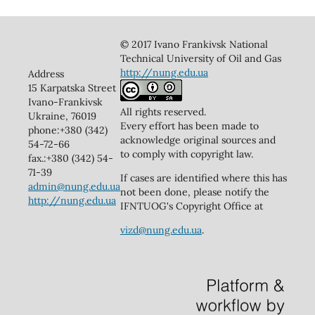
© 2017 Ivano Frankivsk National
Technical University of Oil and Gas
http://nung.edu.ua
Address
15 Karpatska Street
Ivano-Frankivsk
All rights reserved.
Ukraine, 76019
Every effort has been made to
phone:+380 (342)
acknowledge original sources and
54-72-66
to comply with copyright law.
fax.:+380 (342) 54-
71-39
If cases are identified where this has
admin@nung.edu.ua
not been done, please notify the
http://nung.edu.ua
IFNTUOG's Copyright Office at
vizd@nung.edu.ua
.