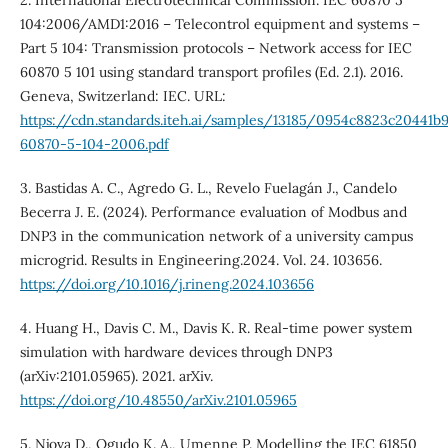
2. International Electrotechnical Commission. IEC 60870 5
104:2006/AMD1:2016 – Telecontrol equipment and systems –
Part 5 104: Transmission protocols – Network access for IEC
60870 5 101 using standard transport profiles (Ed. 2.1). 2016.
Geneva, Switzerland: IEC. URL:
https://cdn.standards.iteh.ai/samples/13185/0954c8823c20441b
60870-5-104-2006.pdf
3. Bastidas A. C., Agredo G. L., Revelo Fuelagán J., Candelo
Becerra J. E. (2024). Performance evaluation of Modbus and
DNP3 in the communication network of a university campus
microgrid. Results in Engineering.2024. Vol. 24. 103656.
https://doi.org/10.1016/j.rineng.2024.103656
4. Huang H., Davis C. M., Davis K. R. Real-time power system
simulation with hardware devices through DNP3
(arXiv:2101.05965). 2021. arXiv.
https://doi.org/10.48550/arXiv.2101.05965
5. Njova D., Ogudo K. A., Umenne P. Modelling the IEC 61850