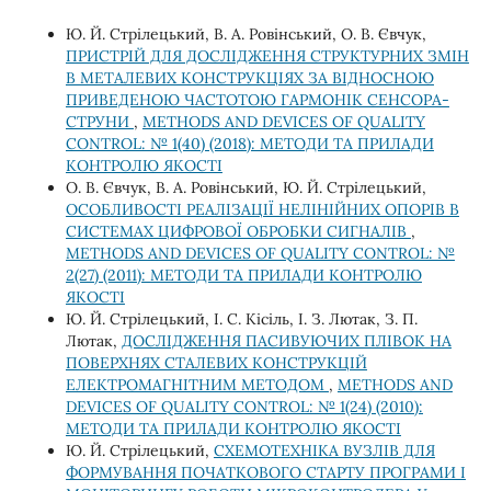
Ю. Й. Стрілецький, В. А. Ровінський, О. В. Євчук,
ПРИСТРІЙ ДЛЯ ДОСЛІДЖЕННЯ СТРУКТУРНИХ ЗМІН
В МЕТАЛЕВИХ КОНСТРУКЦІЯХ ЗА ВІДНОСНОЮ
ПРИВЕДЕНОЮ ЧАСТОТОЮ ГАРМОНІК СЕНСОРА-
СТРУНИ
,
METHODS AND DEVICES OF QUALITY
CONTROL: № 1(40) (2018): МЕТОДИ ТА ПРИЛАДИ
КОНТРОЛЮ ЯКОСТІ
О. В. Євчук, В. А. Ровінський, Ю. Й. Стрілецький,
ОСОБЛИВОСТІ РЕАЛІЗАЦІЇ НЕЛІНІЙНИХ ОПОРІВ В
СИСТЕМАХ ЦИФРОВОЇ ОБРОБКИ СИГНАЛІВ
,
METHODS AND DEVICES OF QUALITY CONTROL: №
2(27) (2011): МЕТОДИ ТА ПРИЛАДИ КОНТРОЛЮ
ЯКОСТІ
Ю. Й. Стрілецький, І. С. Кісіль, І. З. Лютак, З. П.
Лютак,
ДОСЛІДЖЕННЯ ПАСИВУЮЧИХ ПЛІВОК НА
ПОВЕРХНЯХ СТАЛЕВИХ КОНСТРУКЦІЙ
ЕЛЕКТРОМАГНІТНИМ МЕТОДОМ
,
METHODS AND
DEVICES OF QUALITY CONTROL: № 1(24) (2010):
МЕТОДИ ТА ПРИЛАДИ КОНТРОЛЮ ЯКОСТІ
Ю. Й. Стрілецький,
СХЕМОТЕХНІКА ВУЗЛІВ ДЛЯ
ФОРМУВАННЯ ПОЧАТКОВОГО СТАРТУ ПРОГРАМИ І