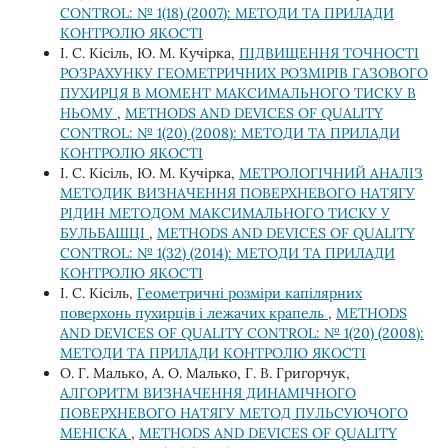
CONTROL: № 1(18) (2007): МЕТОДИ ТА ПРИЛАДИ
КОНТРОЛЮ ЯКОСТІ
І. С. Кісіль, Ю. М. Кучірка,
ПІДВИЩЕННЯ ТОЧНОСТІ
РОЗРАХУНКУ ГЕОМЕТРИЧНИХ РОЗМІРІВ ГАЗОВОГО
ПУХИРЦЯ В МОМЕНТ МАКСИМАЛЬНОГО ТИСКУ В
НЬОМУ
,
METHODS AND DEVICES OF QUALITY
CONTROL: № 1(20) (2008): МЕТОДИ ТА ПРИЛАДИ
КОНТРОЛЮ ЯКОСТІ
І. С. Кісіль, Ю. М. Кучірка,
МЕТРОЛОГІЧНИЙ АНАЛІЗ
МЕТОДИК ВИЗНАЧЕННЯ ПОВЕРХНЕВОГО НАТЯГУ
РІДИН МЕТОДОМ МАКСИМАЛЬНОГО ТИСКУ У
БУЛЬБАШЦІ
,
METHODS AND DEVICES OF QUALITY
CONTROL: № 1(32) (2014): МЕТОДИ ТА ПРИЛАДИ
КОНТРОЛЮ ЯКОСТІ
І. С. Кісіль,
Геометричні розміри капілярних
поверхонь пухирців і лежачих крапель
,
METHODS
AND DEVICES OF QUALITY CONTROL: № 1(20) (2008):
МЕТОДИ ТА ПРИЛАДИ КОНТРОЛЮ ЯКОСТІ
О. Г. Малько, А. О. Малько, Г. В. Григорчук,
АЛГОРИТМ ВИЗНАЧЕННЯ ДИНАМІЧНОГО
ПОВЕРХНЕВОГО НАТЯГУ МЕТОД ПУЛЬСУЮЧОГО
МЕНІСКА
,
METHODS AND DEVICES OF QUALITY