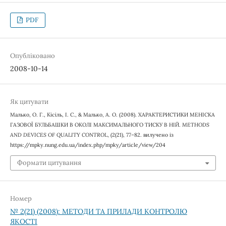
PDF
Опубліковано
2008-10-14
Як цитувати
Малько, О. Г., Кісіль, І. С., & Малько, А. О. (2008). ХАРАКТЕРИСТИКИ МЕНІСКА
ГАЗОВОЇ БУЛЬБАШКИ В ОКОЛІ МАКСИМАЛЬНОГО ТИСКУ В НІЙ.
METHODS
AND DEVICES OF QUALITY CONTROL
, (2(21), 77–82. вилучено із
https://mpky.nung.edu.ua/index.php/mpky/article/view/204
Формати цитування
Номер
№ 2(21) (2008): МЕТОДИ ТА ПРИЛАДИ КОНТРОЛЮ
ЯКОСТІ