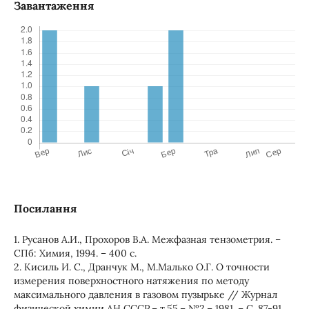
Завантаження
Посилання
1. Русанов А.И., Прохоров В.А. Межфазная тензометрия. –
СПб: Химия, 1994. – 400 с.
2. Кисиль И. С., Дранчук М., М.Малько О.Г. О точности
измерения поверхностного натяжения по методу
максимального давления в газовом пузырьке // Журнал
физической химии АН СССР.– т.55.– №2.– 1981. – С. 87-91.