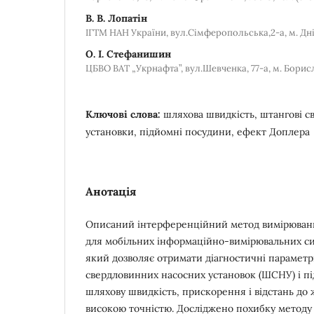
В. В. Лопатін
ІГТМ НАН України, вул.Сімферопольська,2-а, м. Д
О. І. Стефанишин
ЦБВО ВАТ „Укрнафта”, вул.Шевченка, 77-а, м. Борисл
Ключові слова:
шляхова швидкість, штангові с
установки, підйомні посудини, ефект Доплера
Анотація
Описаний інтерференційний метод вимірюванн
для мобільних інформаційно-вимірювальних си
який дозволяє отримати діагностичні парамет
свердловинних насосних установок (ШСНУ) і п
шляхову швидкість, прискорення і відстань до 
високою точністю. Досліджено похибку методу