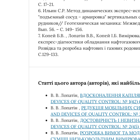
С. 17-21.
6. Ильин С.Р. Метод динамических экспрес-и
"подъемный сосуд – армировка" вертикальных 
рудников// Геотехническая механика: Межвед. н
Вып. 56. – С. 149- 156.
7. Копей Б.В. , Лопатін В.В., Копей І.Б. Вимірюв
експрес-діагностики обладнання нафтогазово
Розвідка та розробка нафтових і газових родовищ
С.129-133.
Статті цього автора (авторів), які найбі
В. В. Лопатін,
ВДОСКОНАЛЕННЯ КАПІЛЯ
DEVICES OF QUALITY CONTROL: № 1(42
В. В. Лопатін ,
РЕДУКЦІЯ МОБІЛЬНИХ С
AND DEVICES OF QUALITY CONTROL: № 
В. В. Лопатін,
ДОСТОВІРНІСТЬ І НЕВИЗ
DEVICES OF QUALITY CONTROL: № 2(45
В. В. Лопатін,
РОЗРОБКА ВИМОГ ТА МО
СУМІШІ НИЗЬКОВОЛЬТНИМ ВИМІРЮВ