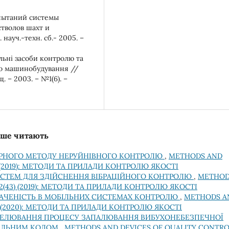
спытаний системы
стволов шахт и
ауч.-техн. сб.- 2005. –
альні засоби контролю та
го машинобудування //
. – 2003. – №1(6). –
льше читають
РНОГО МЕТОДУ НЕРУЙНІВНОГО КОНТРОЛЮ
,
METHODS AND
) (2019): МЕТОДИ ТА ПРИЛАДИ КОНТРОЛЮ ЯКОСТІ
ИСТЕМ ДЛЯ ЗДІЙСНЕННЯ ВІБРАЦІЙНОГО КОНТРОЛЮ
,
METHOD
2(43) (2019): МЕТОДИ ТА ПРИЛАДИ КОНТРОЛЮ ЯКОСТІ
НАЧЕНІСТЬ В МОБІЛЬНИХ СИСТЕМАХ КОНТРОЛЮ
,
METHODS A
) (2020): МЕТОДИ ТА ПРИЛАДИ КОНТРОЛЮ ЯКОСТІ
ДЕЛЮВАННЯ ПРОЦЕСУ ЗАПАЛЮВАННЯ ВИБУХОНЕБЕЗПЕЧНОЇ
АЛЬНИМ КОЛОМ
,
METHODS AND DEVICES OF QUALITY CONTRO