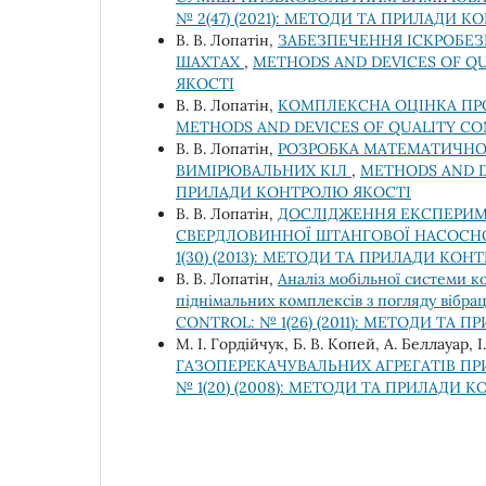
№ 2(47) (2021): МЕТОДИ ТА ПРИЛАДИ 
В. В. Лопатін,
ЗАБЕЗПЕЧЕННЯ ІСКРОБЕЗ
ШАХТАХ
,
METHODS AND DEVICES OF QU
ЯКОСТІ
В. В. Лопатін,
КОМПЛЕКСНА ОЦІНКА ПР
METHODS AND DEVICES OF QUALITY CON
В. В. Лопатін,
РОЗРОБКА МАТЕМАТИЧНО
ВИМІРЮВАЛЬНИХ КІЛ
,
METHODS AND DE
ПРИЛАДИ КОНТРОЛЮ ЯКОСТІ
В. В. Лопатін,
ДОСЛІДЖЕННЯ ЕКСПЕРИМ
СВЕРДЛОВИННОЇ ШТАНГОВОЇ НАСОСН
1(30) (2013): МЕТОДИ ТА ПРИЛАДИ КО
В. В. Лопатін,
Аналіз мобільної системи 
піднімальних комплексів з погляду вібр
CONTROL: № 1(26) (2011): МЕТОДИ ТА
М. І. Гордійчук, Б. В. Копей, А. Беллауар, 
ГАЗОПЕРЕКАЧУВАЛЬНИХ АГРЕГАТІВ П
№ 1(20) (2008): МЕТОДИ ТА ПРИЛАДИ 