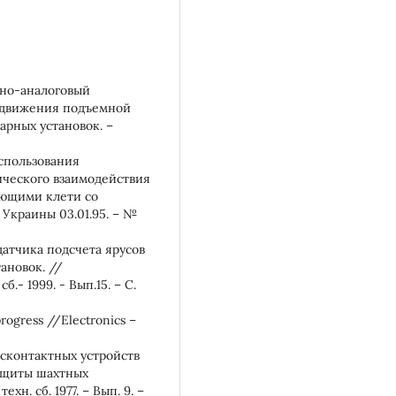
тно-аналоговый
в движения подъемной
рных установок. –
использования
ического взаимодействия
ющими клети со
Украины 03.01.95. – №
датчика подсчета ярусов
ановок. //
.- 1999. - Вып.15. – С.
 progress //Electronics –
есконтактных устройств
защиты шахтных
н. сб. 1977. – Вып. 9. –