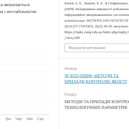
Копей, Б. В., Лопатін, В. В., & Стефанишин, 
а визначається
(2009). Вимірювання швидкості мобільни
а і нестабільністю
інформаційно-вимірювальними системни
комплексами.
METHODS AND DEVICES OF
QUALITY CONTROL
, (1(22), 81–85. вилучено 
https://mpky.nung.edu.ua/index.php/mpky/a
/view/289
Формати цитування
Номер
№ 1(22) (2009): МЕТОДИ ТА
ПРИЛАДИ КОНТРОЛЮ ЯКОСТІ
Розділ
МЕТОДИ ТА ПРИЛАДИ КОНТР
ТЕХНОЛОГІЧНИХ ПАРАМЕТРІВ