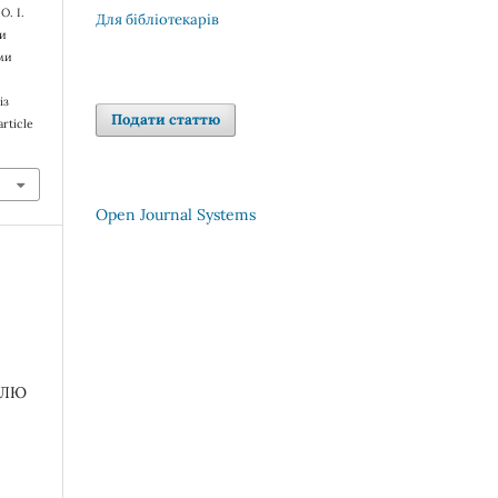
О. І.
Для бібліотекарів
ми
ми
із
Подати статтю
rticle
Open Journal Systems
ОЛЮ