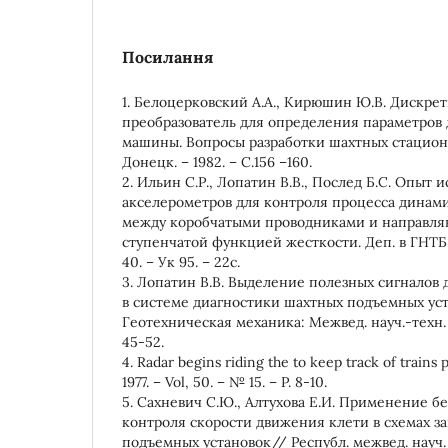
Посилання
1. Белоцерковский А.А., Кирюшин Ю.В. Дискре
преобразователь для определения параметро
машины. Вопросы разработки шахтных стациона
Донецк. – 1982. – С.156 –160.
2. Ильин С.Р., Лопатин В.В., Послед Б.С. Опыт 
акселерометров для контроля процесса динам
между коробчатыми проводниками и направля
ступенчатой функцией жесткости. Деп. в ГНТБ 
40. – Ук 95. – 22с.
3. Лопатин В.В. Выделение полезных сигналов 
в системе диагностики шахтных подъемных уст
Геотехническая механика: Межвед. науч.-техн. сб
45-52.
4. Radar begins riding the to keep track of trains
1977. – Vol, 50. – № 15. – P. 8-10.
5. Сахневич С.Ю., Алтухова Е.И. Применение б
контроля скорости движения клети в схемах 
подъемных установок// Республ. межвед. науч. тех