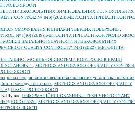
КОНТРОЛЮ ЯКОСТІ
ПЕКИ НИЗЬКОВОЛЬТНИХ ВИМІРЮВАЛЬНИХ КІЛ У ВУГІЛЬНИХ
ALITY CONTROL: № 1(46) (2021): МЕТОДИ ТА ПРИЛАДИ КОНТР
ОЦЕСУ ЗМОЧУВАННЯ РІДИНАМИ ТВЕРДИХ ПОВЕРХОНЬ
,
TROL: № 1(40) (2018): МЕТОДИ ТА ПРИЛАДИ КОНТРОЛЮ ЯКОС
Ї МОДЕЛІ ЗАПАЛЬНОї ЗДАТНОСТІ НИЗЬКОВОЛЬТНИХ
VICES OF QUALITY CONTROL: № 1(48) (2022): МЕТОДИ ТА
ЕНТАЛЬНОЇ МОБІЛЬНОЇ СИСТЕМИ КОНТРОЛЮ ВІБРАЦІЇ
ОЇ УСТАНОВКИ
,
METHODS AND DEVICES OF QUALITY CONTROL
НТРОЛЮ ЯКОСТІ
контролю свердловинних штангових насосних установок і шахтних
аційного методу контролю
,
METHODS AND DEVICES OF QUALITY
 ПРИЛАДИ КОНТРОЛЮ ЯКОСТІ
І. В. Щупак,
ІНФОРМАЦІЙНІ ПОКАЗНИКИ ТЕХНІЧНОГО СТАНУ
РИРОДНОГО ГАЗУ
,
METHODS AND DEVICES OF QUALITY CONTRO
КОНТРОЛЮ ЯКОСТІ