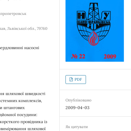
ніпропетровськ
ав, Львівської обл., 79760
вердловинні насосні
PDF
я шляхової швидкості
Опубліковано
стемних комплексів,
ри штангових
2009-04-03
ідйомної посудини:
жорсткого провідника із
Як цитувати
 вимірювання шляхової