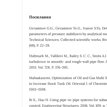
Посилання
Gerasimov G.G., Gerasimov Ye.G., Ivanov S.Yu. Det
parameters of pressure stabilizers by analytical 
Technical Sciences: Collected scientific works. R
(68). P. 22-28.
Hultmark M., Vallikivi M., Bailey S. C. C., Smits A.J
turbulence in smooth- and rough-wall pipe flow. J
2013. Vol. 728, P. 376-395.
Mahsakazemi. Optimization of Oil and Gas Multi S
to Increase Stock Tank Oil. Oriental J. of Chemistry.
1503–1508.
Bi K., Hao H. Using pipe-in-pipe systems for subse
control. Engineering Structures. 2016. Vol. 109, p. 