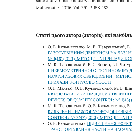
state and various boundary conditions. Journal of
Mathematics. 2016. Vol. 291. P. 158–182
Статті цього автора (авторів), які найбі
О. В. Кучмистенко, М. В. Шавранський, Б. 
ГАЗОТУРБІННИМ ДВИГУНОМ НА БАЗІ Н
№ 1(46) (2021): МЕТОДИ ТА ПРИЛАДИ 
М. В. Шавранський, В. С. Борин, І. І. Чигур
ПНЕВМОМЕТРИЧНОГО ГУСТИНОМІРА Д
НАФТОГАЗОВИХ СВЕРДЛОВИН
,
METHOD
ПРИЛАДИ КОНТРОЛЮ ЯКОСТІ
О. Г. Малько, О. В. Кучмистенко, М. В. Ша
КВАЗІСТАТАТИКИ ПРОЦЕСУ УТВОРЕННЯ
DEVICES OF QUALITY CONTROL: № 1(46
М. В. Шавранський, О. В. Кучмистенко, В
ВИЯВЛЕННЯ НАФТОГАЗОВОДОПРОЯВІВ 
CONTROL: № 2(47) (2021): МЕТОДИ ТА
О. В. Кучмистенко,
ПІДВИЩЕННЯ ЕФЕКТ
ТРАНСПОРТУВАННЯ НАФТИ НА ЗАСАДА