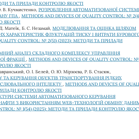
ЕТОДИ ТА ПРИЛАДИ КОНТРОЛЮ ЯКОСТІ
 О. В. Кучмистенко,
РОЗРОБЛЕННЯ АВТОМАТИЗОВАНОЇ СИСТЕМ
АНУ ГПА
,
METHODS AND DEVICES OF QUALITY CONTROL: № 2(4
Ю ЯКОСТІ
Д. Матеїк, Б. С. Незамай,
МОДЕЛЮВАННЯ ТА ОЦІНКА ШЛЯХОМ
ИХ ХАРАКТЕРИСТИК ФЛУКТУАЦІЙ ТИСКУ І ВИТРАТИ БУРОВОГ
UALITY CONTROL: № 2(51) (2023): МЕТОДИ ТА ПРИЛАДИ
МНИЙ АНАЛІЗ СКЛАДНОГО КОМПЛЕКСУ УПРАВЛІННЯ
ОЇ ФРАКЦІЇ
,
METHODS AND DEVICES OF QUALITY CONTROL: №
НТРОЛЮ ЯКОСТІ
вранський, О. І. Белей, О. Ю. Мірзоєва, Р. Б. Стасюк,
ТА КЕРУВАННЯ ОБ’ЄКТІВ ТРАНСПОРТУВАННЯ РІДКИХ
ИСЛЮВАЛЬНОГО ІНТЕЛЕКТУ
,
METHODS AND DEVICES OF QUAL
 ПРИЛАДИ КОНТРОЛЮ ЯКОСТІ
КТУРИ СИСТЕМИ АВТОМАТИЗОВАНОГО КЕРУВАННЯ
НАФТИ З ВИКОРИСТАННЯМ WEB-ТЕХНОЛОГІЙ ОБМІНУ ДАН
TROL: № 1(54) (2025): МЕТОДИ ТА ПРИЛАДИ КОНТРОЛЮ ЯКОС