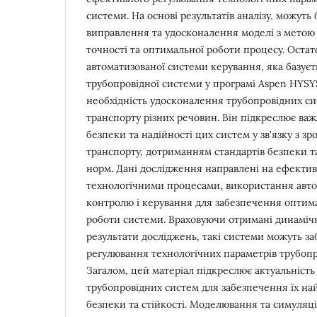
системи. На основі результатів аналізу, можуть
виправлення та удосконалення моделі з метою 
точності та оптимальної роботи процесу. Оста
автоматизованої системи керування, яка базуєт
трубопровідної системи у програмі Aspen HYSY
необхідність удосконалення трубопровідних си
транспорту різних речовин. Він підкреслює важ
безпеки та надійності цих систем у зв'язку з зр
транспорту, дотриманням стандартів безпеки т
норм. Дані дослідження направлені на ефекти
технологічними процесами, використання авт
контролю і керування для забезпечення оптим
роботи системи. Враховуючи отримані динамічн
результати досліджень, такі системи можуть з
регулювання технологічних параметрів трубопр
Загалом, цей матеріал підкреслює актуальніст
трубопровідних систем для забезпечення їх на
безпеки та стійкості. Моделювання та симуляц