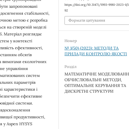
https://doi.org/10.31471/1993-9981-2023-1(5
 бути запропоновані
92
досягнення стабільності,
точною метою є розробка
Формати цитування
ься на створеній моделі
S. Матеріал розглядає
стем у контексті
Номер
ливість ефективності,
№ 1(50) (2023): МЕТОДИ ТА
ПРИЛАДИ КОНТРОЛЮ ЯКОСТІ
останням обсягів
а вимогами екологічних
Розділ
вне управління
МАТЕМАТИЧНЕ МОДЕЛЮВАНН
оматизованих систем
ОБЧИСЛЮВАЛЬНІ МЕТОДИ,
альних параметрів
ОПТИМАЛЬНЕ КЕРУВАННЯ ТА
і характеристики і
ДИСКРЕТНІ СТРУКТУРИ
абезпечити ефективне
овідної системи.
ь вдосконалення
йвищої продуктивності,
ія у Aspen HYSYS