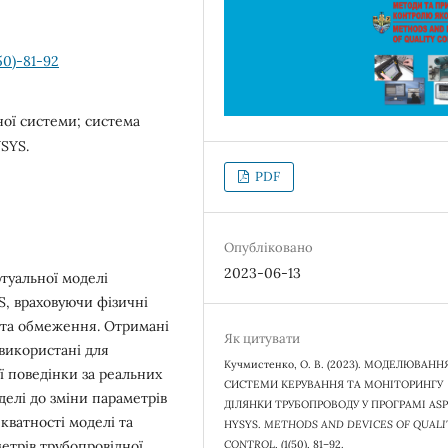
50)-81-92
ної системи; система
SYS.
PDF
Опубліковано
2023-06-13
туальної моделі
S, враховуючи фізичні
 та обмеження. Отримані
Як цитувати
використані для
Кучмистенко, О. В. (2023). МОДЕЛЮВАНН
ї поведінки за реальних
СИСТЕМИ КЕРУВАННЯ ТА МОНІТОРИНГУ
делі до зміни параметрів
ДІЛЯНКИ ТРУБОПРОВОДУ У ПРОГРАМІ AS
кватності моделі та
HYSYS.
METHODS AND DEVICES OF QUALI
CONTROL
, (1(50), 81–92.
етрів трубопровідної