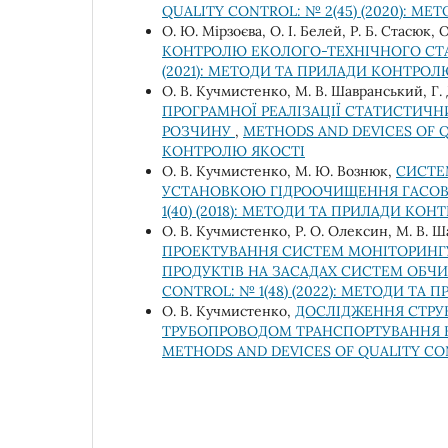
QUALITY CONTROL: № 2(45) (2020): М
О. Ю. Мірзоєва, О. І. Белей, Р. Б. Стасюк,
КОНТРОЛЮ ЕКОЛОГО-ТЕХНІЧНОГО СТ
(2021): МЕТОДИ ТА ПРИЛАДИ КОНТРОЛ
О. В. Кучмистенко, М. В. Шавранський, Г. 
ПРОГРАМНОЇ РЕАЛІЗАЦІЇ СТАТИСТИЧН
РОЗЧИНУ
,
METHODS AND DEVICES OF Q
КОНТРОЛЮ ЯКОСТІ
О. В. Кучмистенко, М. Ю. Вознюк,
СИСТЕ
УСТАНОВКОЮ ГІДРООЧИЩЕННЯ ГАСОВ
1(40) (2018): МЕТОДИ ТА ПРИЛАДИ КО
О. В. Кучмистенко, Р. О. Олексин, М. В. Ша
ПРОЕКТУВАННЯ СИСТЕМ МОНІТОРИНГУ 
ПРОДУКТІВ НА ЗАСАДАХ СИСТЕМ ОБЧ
CONTROL: № 1(48) (2022): МЕТОДИ ТА
О. В. Кучмистенко,
ДОСЛІДЖЕННЯ СТРУ
ТРУБОПРОВОДОМ ТРАНСПОРТУВАННЯ 
METHODS AND DEVICES OF QUALITY CON