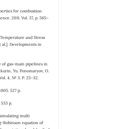
operties for combustion
ce. 2011. Vol. 37, p. 565–
 Temperature and Stress
t al.]. Developments in
 of gas-main pipelines in
kurin, Yu. Ponomaryov, O.
ol. 4, № 3. Р. 25–32.
005. 527 p.
 533 p.
simulating multi
g-Robinson equation of