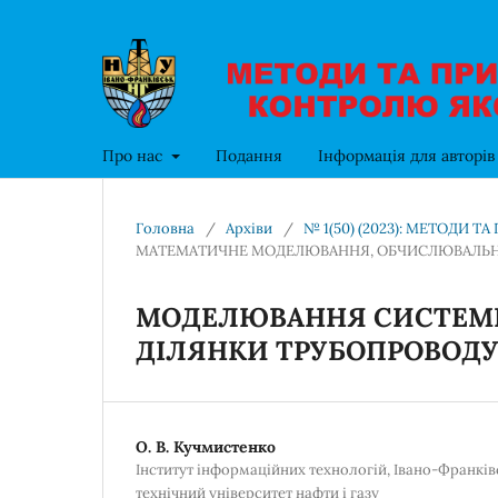
Про нас
Подання
Інформація для авторі
Головна
/
Архіви
/
№ 1(50) (2023): МЕТОДИ 
МАТЕМАТИЧНЕ МОДЕЛЮВАННЯ, ОБЧИСЛЮВАЛЬНІ 
МОДЕЛЮВАННЯ СИСТЕМИ
ДІЛЯНКИ ТРУБОПРОВОДУ 
О. В. Кучмистенко
Інститут інформаційних технологій, Івано-Франкі
технічний університет нафти і газу