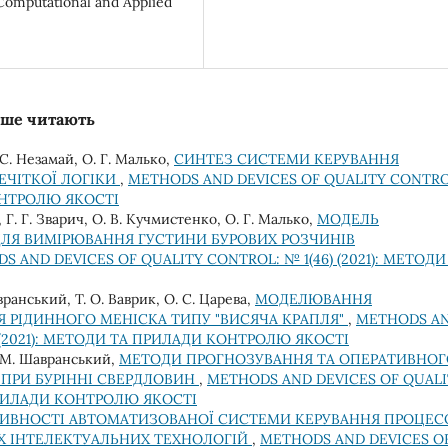
 Computational and Applied
льше читають
С. Незамай, О. Г. Малько,
СИНТЕЗ СИСТЕМИ КЕРУВАННЯ
ЕЧІТКОЇ ЛОГІКИ
,
METHODS AND DEVICES OF QUALITY CONTRO
КОНТРОЛЮ ЯКОСТІ
, Г. Г. Звaрич, О. В. Кучмистенко, О. Г. Малько,
МОДЕЛЬ
ЛЯ ВИМІРЮВАННЯ ГУСТИНИ БУРОВИХ РОЗЧИНІВ
S AND DEVICES OF QUALITY CONTROL: № 1(46) (2021): МЕТОДИ
вранський, Т. О. Ваврик, О. С. Царева,
МОДЕЛЮВАННЯ
 РІДИННОГО МЕНІСКА ТИПУ "ВИСЯЧА КРАПЛЯ"
,
METHODS A
) (2021): МЕТОДИ ТА ПРИЛАДИ КОНТРОЛЮ ЯКОСТІ
. М. Шавранський,
МЕТОДИ ПРОГНОЗУВАННЯ ТА ОПЕРАТИВНОГ
ПРИ БУРІННІ СВЕРДЛОВИН
,
METHODS AND DEVICES OF QUALI
 ПРИЛАДИ КОНТРОЛЮ ЯКОСТІ
ИВНОСТІ АВТОМАТИЗОВАНОЇ СИСТЕМИ КЕРУВАННЯ ПРОЦЕ
Х ІНТЕЛЕКТУАЛЬНИХ ТЕХНОЛОГІЙ
,
METHODS AND DEVICES O