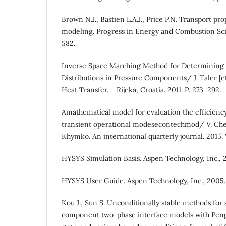
Brown N.J., Bastien L.A.J., Price P.N. Transport pr
modeling. Progress in Energy and Combustion Scien
582.
Inverse Space Marching Method for Determining
Distributions in Pressure Components/ J. Taler [e
Heat Transfer. – Rijeka, Croatia. 2011. Р. 273–292.
Amathematical model for evaluation the efficiency
transient operational modesecontechmod/ V. Che
Khymko. An international quarterly journal. 2015. V
HYSYS Simulation Basis. Aspen Technology, Inc., 2
HYSYS User Guide. Aspen Technology, Inc., 2005.
Kou J., Sun S. Unconditionally stable methods for 
component two-phase interface models with Pen