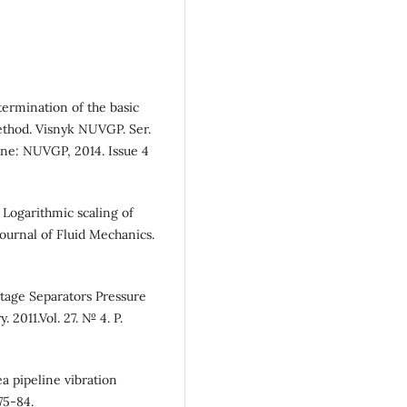
ermination of the basic
method. Visnyk NUVGP. Ser.
ivne: NUVGP, 2014. Issue 4
. Logarithmic scaling of
ournal of Fluid Mechanics.
tage Separators Pressure
 2011.Vol. 27. № 4. P.
a pipeline vibration
75-84.