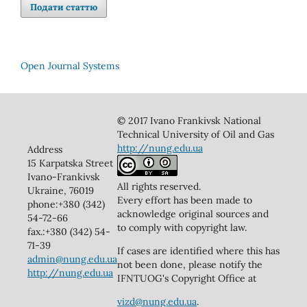
Подати статтю
Open Journal Systems
© 2017 Ivano Frankivsk National
Technical University of Oil and Gas
http://nung.edu.ua
Address
15 Karpatska Street
Ivano-Frankivsk
All rights reserved.
Ukraine, 76019
Every effort has been made to
phone:+380 (342)
acknowledge original sources and
54-72-66
to comply with copyright law.
fax.:+380 (342) 54-
71-39
If cases are identified where this has
admin@nung.edu.ua
not been done, please notify the
http://nung.edu.ua
IFNTUOG's Copyright Office at
vizd@nung.edu.ua
.